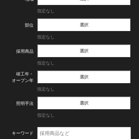
指定なし
選択
部位
指定なし
選択
採用商品
指定なし
竣工年・
選択
オープン年
指定なし
選択
照明手法
指定なし
キーワード