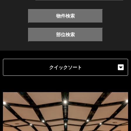
物件検索
部位検索
クイックソート