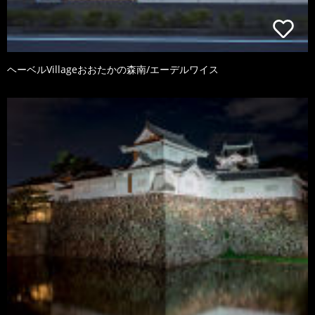
ヘーベルVillageおおたかの森南/エーデルワイス