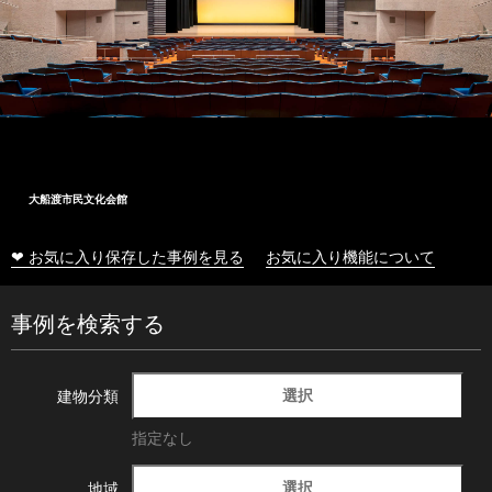
大船渡市民文化会館
❤ お気に入り保存した事例を見る
お気に入り機能について
事例を検索する
選択
建物分類
指定なし
選択
地域