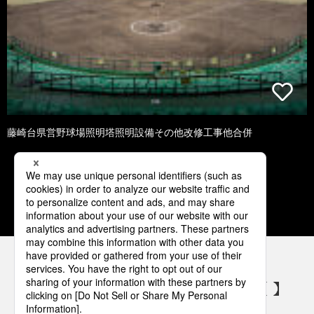
藤崎台県営野球場照明塔照明設備その他改修工事他合併
1
2
3
4
5
パナソニックの電気設備 SNSアカウント