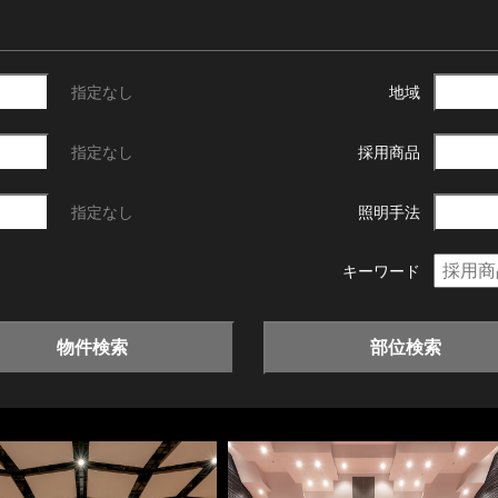
指定なし
地域
指定なし
採用商品
指定なし
照明手法
キーワード
物件検索
部位検索