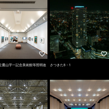
立鷹山宇一記念美術館等照明改
さつきた8・1