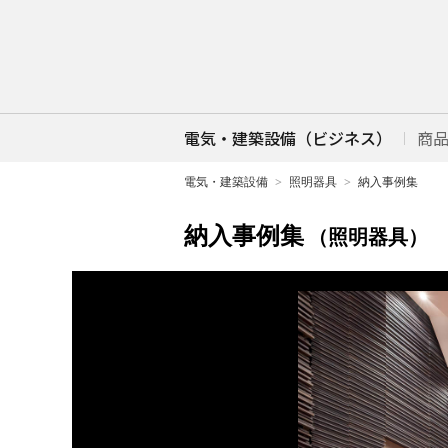
電気・建築設備（ビジネス）
商
電気・建築設備
照明器具
納入事例集
納入事例集
（照明器具）