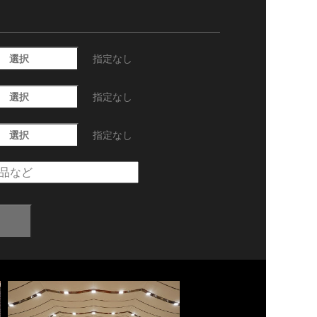
選択
指定なし
選択
指定なし
選択
指定なし