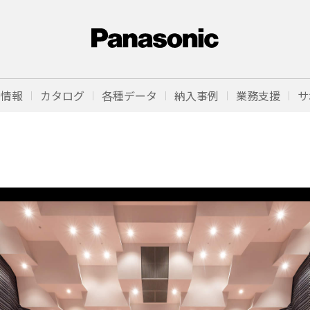
品情報
カタログ
各種データ
納入事例
業務支援
サ