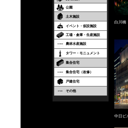
公園
土木施設
白川橋
イベント・仮設施設
工場・倉庫・生産施設
農林水産施設
タワー・モニュメント
集合住宅
集合住宅（改修）
戸建住宅
その他
中日ビ