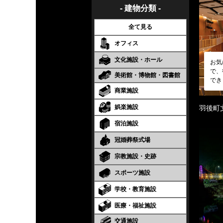
- 建物分類 -
全て見る
オフィス
文化施設・ホール
お気
で、
美術館・博物館・図書館
でき
商業施設
娯楽施設
羽後町
宿泊施設
冠婚葬祭式場
宗教施設・史跡
スポーツ施設
学校・教育施設
医療・福祉施設
交通施設