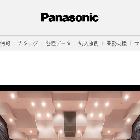
品情報
カタログ
各種データ
納入事例
業務支援
サ