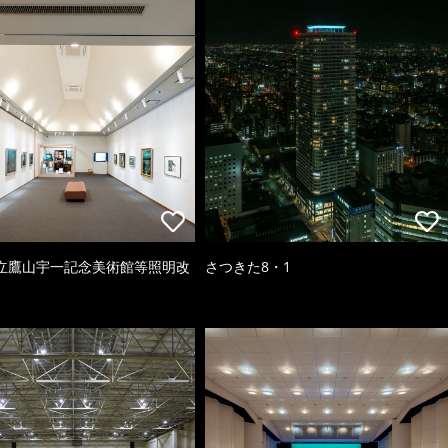
立鷹山宇一記念美術館等照明改
さつきた8・1