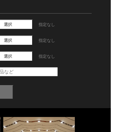
選択
指定なし
選択
指定なし
選択
指定なし