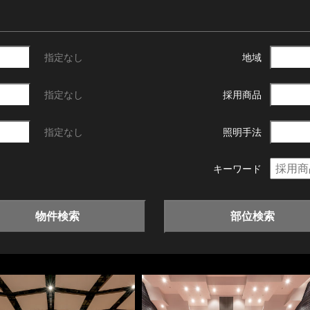
指定なし
地域
指定なし
採用商品
指定なし
照明手法
キーワード
物件検索
部位検索