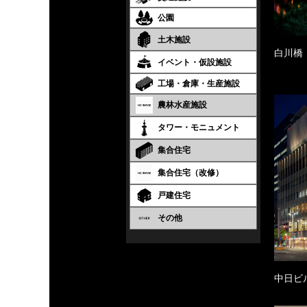
公園
土木施設
白川橋
イベント・仮設施設
工場・倉庫・生産施設
農林水産施設
タワー・モニュメント
集合住宅
集合住宅（改修）
戸建住宅
その他
中日ビ