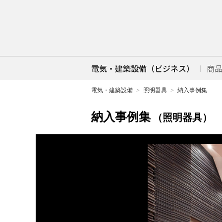
電気・建築設備（ビジネス）
商
電気・建築設備
照明器具
納入事例集
納入事例集
（照明器具）