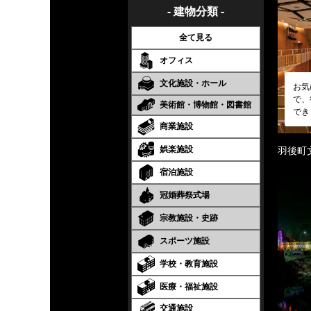
- 建物分類 -
全て見る
オフィス
文化施設・ホール
お気
で、
美術館・博物館・図書館
でき
商業施設
娯楽施設
羽後町
宿泊施設
冠婚葬祭式場
宗教施設・史跡
スポーツ施設
学校・教育施設
医療・福祉施設
交通施設