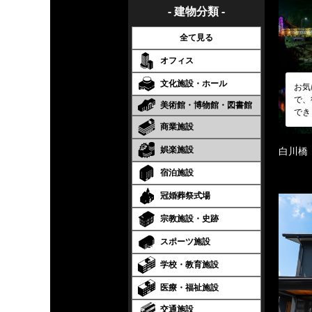
- 建物分類 -
全て見る
オフィス
文化施設・ホール
お気
で、
美術館・博物館・図書館
でき
商業施設
娯楽施設
白川橋
宿泊施設
冠婚葬祭式場
宗教施設・史跡
スポーツ施設
学校・教育施設
医療・福祉施設
交通施設