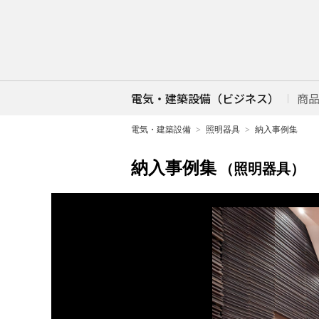
電気・建築設備（ビジネス）
商
電気・建築設備
照明器具
納入事例集
納入事例集
（照明器具）