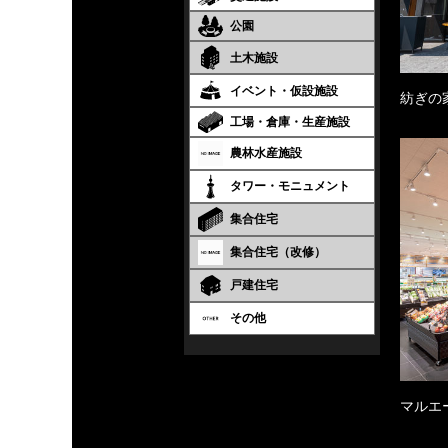
公園
土木施設
イベント・仮設施設
紡ぎの
工場・倉庫・生産施設
農林水産施設
タワー・モニュメント
集合住宅
集合住宅（改修）
戸建住宅
その他
マルエ