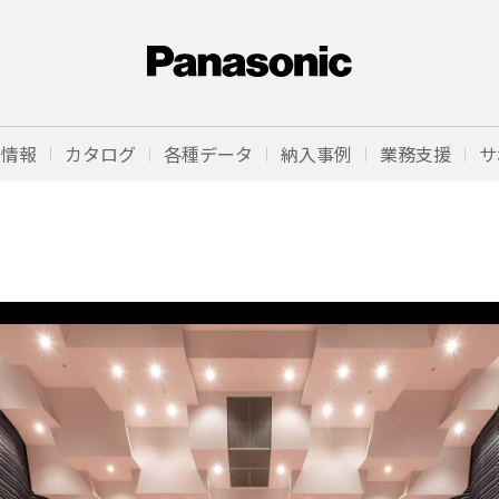
品情報
カタログ
各種データ
納入事例
業務支援
サ