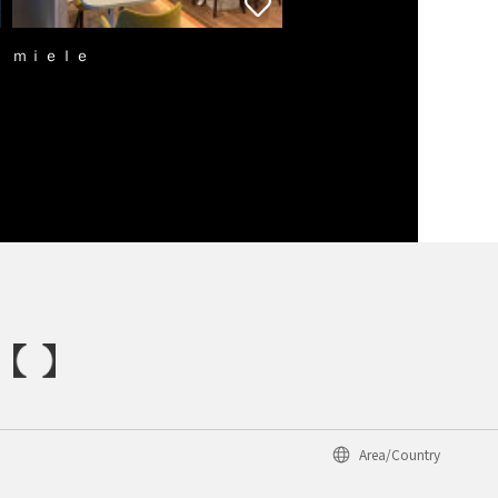
ｍｉｅｌｅ
Area/Country