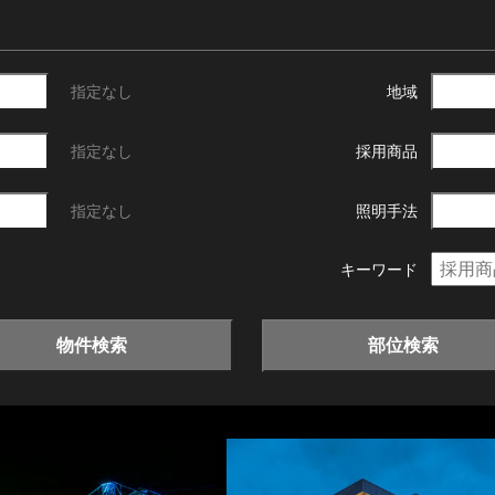
指定なし
地域
指定なし
採用商品
指定なし
照明手法
キーワード
物件検索
部位検索