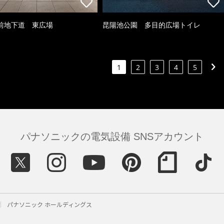
前地下道 東広場
昆陽池公園 多目的広場トイレ
1
2
3
4
5
パナソニックの電気設備 SNSアカウント
パナソニック ホールディングス