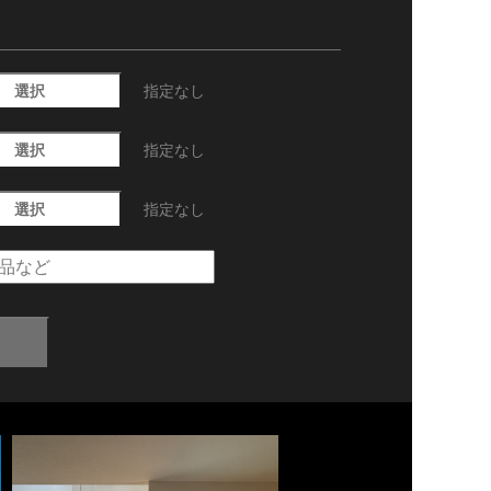
選択
指定なし
選択
指定なし
選択
指定なし