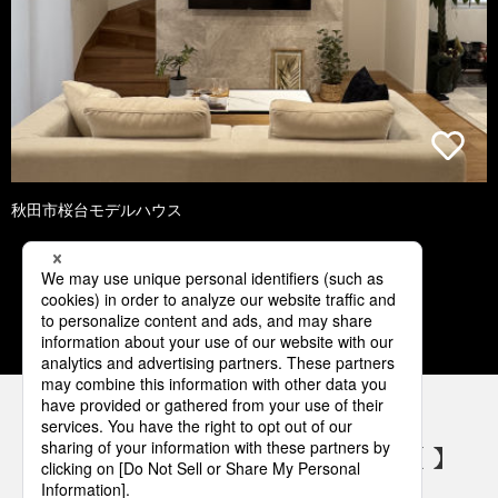
秋田市桜台モデルハウス
1
2
3
4
5
パナソニックの電気設備 SNSアカウント