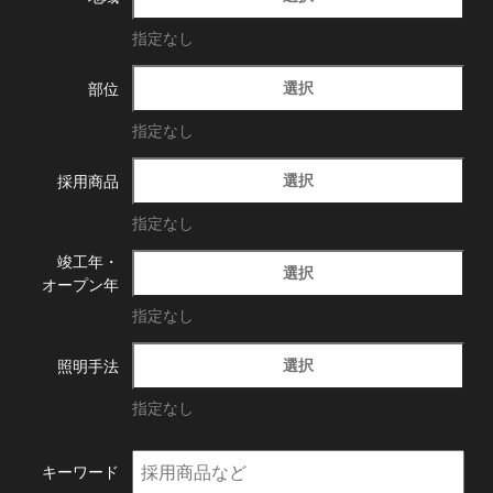
指定なし
選択
部位
指定なし
選択
採用商品
指定なし
竣工年・
選択
オープン年
指定なし
選択
照明手法
指定なし
キーワード