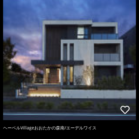
ヘーベルVillageおおたかの森南/エーデルワイス