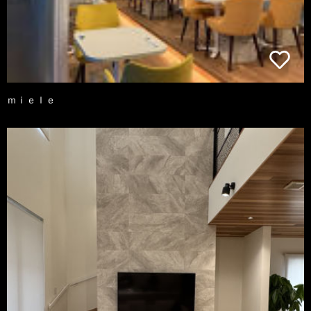
ｍｉｅｌｅ