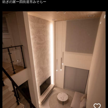
紡ぎの家ー四街道市みそらー