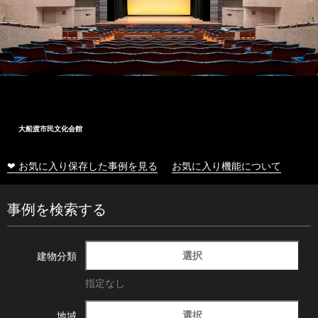
大船渡市民文化会館
❤ お気に入り保存した事例を見る
お気に入り機能について
事例を検索する
選択
建物分類
指定なし
選択
地域