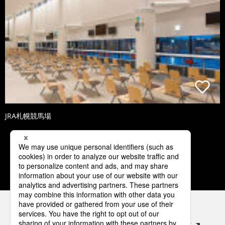
JRA札幌競馬場
2
3
4
5
6
パナソニックの電気設備 SNSアカウント