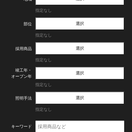
指定なし
選択
部位
指定なし
選択
採用商品
指定なし
竣工年・
選択
オープン年
指定なし
選択
照明手法
指定なし
キーワード