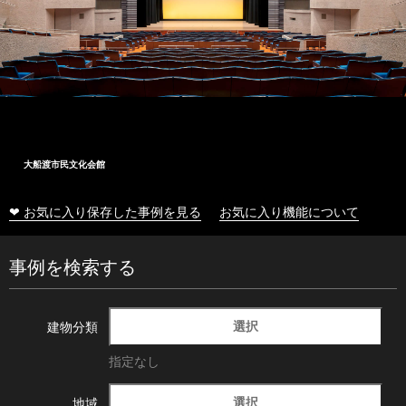
大船渡市民文化会館
❤ お気に入り保存した事例を見る
お気に入り機能について
事例を検索する
選択
建物分類
指定なし
選択
地域