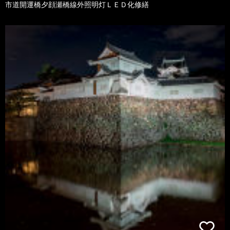
市道開運橋夕顔瀬橋線外照明灯ＬＥＤ化修繕