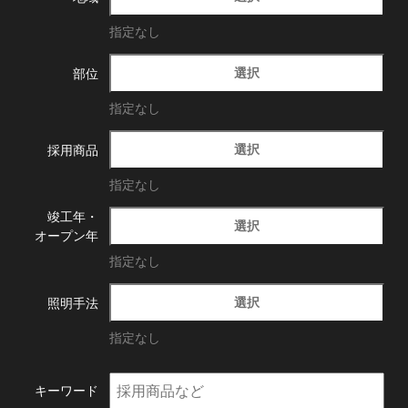
指定なし
選択
部位
指定なし
選択
採用商品
指定なし
竣工年・
選択
オープン年
指定なし
選択
照明手法
指定なし
キーワード