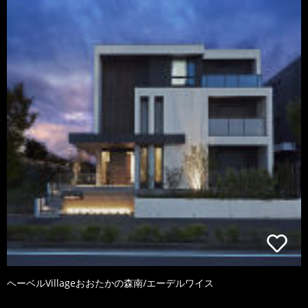
ヘーベルVillageおおたかの森南/エーデルワイス