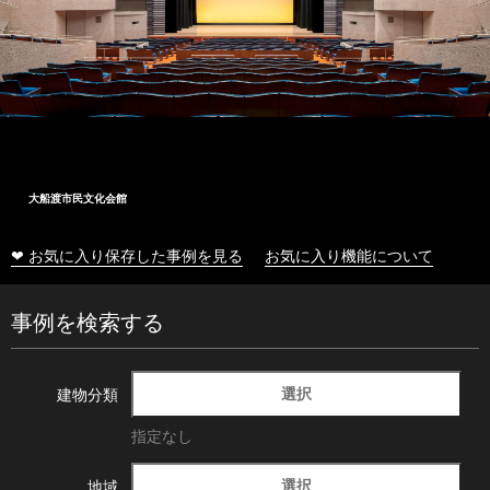
大船渡市民文化会館
❤ お気に入り保存した事例を見る
お気に入り機能について
事例を検索する
選択
建物分類
指定なし
選択
地域