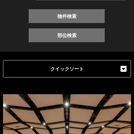
物件検索
部位検索
クイックソート