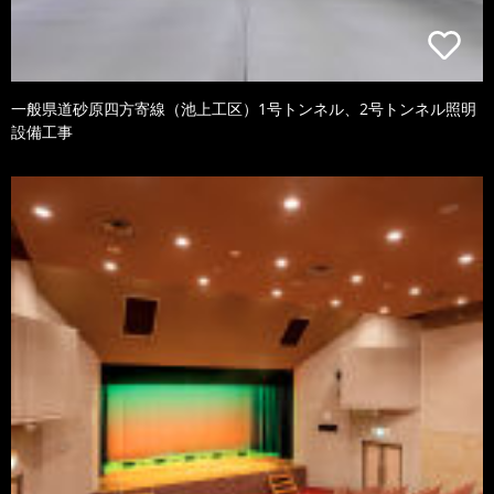
一般県道砂原四方寄線（池上工区）1号トンネル、2号トンネル照明
設備工事