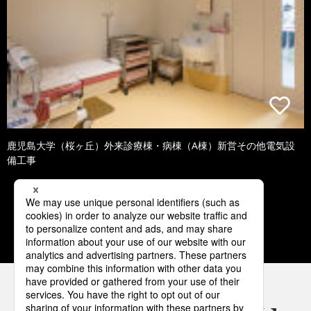
鹿児島大学（桜ヶ丘）外来診療棟・病棟（A棟）新営その他電気設
備工事
1
2
3
4
5
パナソニックの電気設備 SNSアカウント