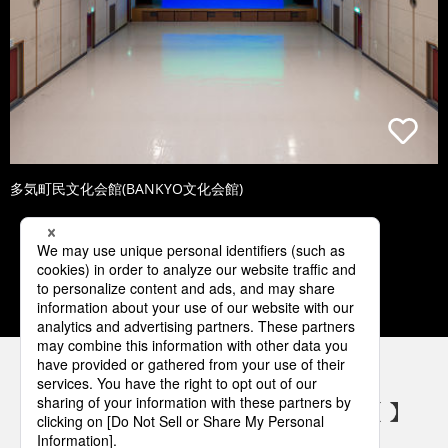
多気町民文化会館(BANKYO文化会館)
1
2
3
4
5
パナソニックの電気設備 SNSアカウント