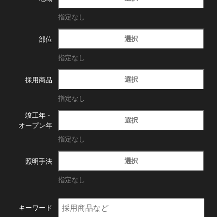
指定なし
選択
部位
指定なし
選択
採用商品
指定なし
竣工年・
選択
オープン年
指定なし
選択
照明手法
指定なし
キーワード