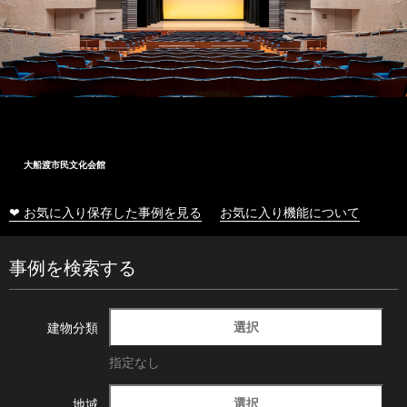
大船渡市民文化会館
❤ お気に入り保存した事例を見る
お気に入り機能について
事例を検索する
選択
建物分類
指定なし
選択
地域