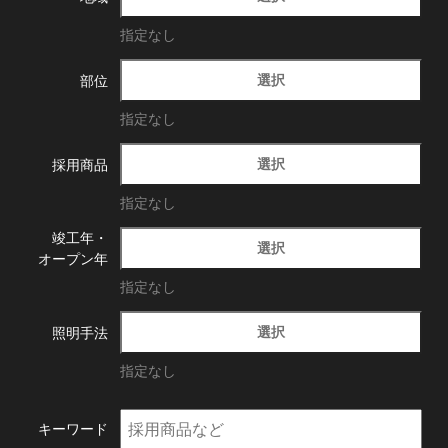
指定なし
選択
部位
指定なし
選択
採用商品
指定なし
竣工年・
選択
オープン年
指定なし
選択
照明手法
指定なし
キーワード