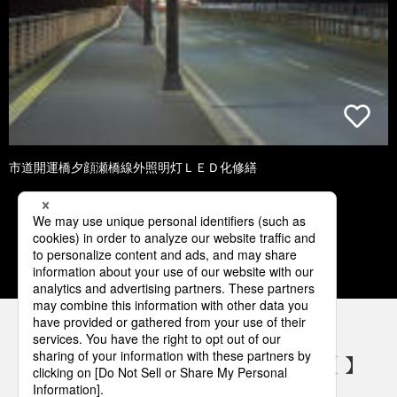
市道開運橋夕顔瀬橋線外照明灯ＬＥＤ化修繕
1
2
3
4
5
パナソニックの電気設備 SNSアカウント