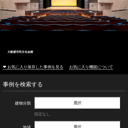
大船渡市民文化会館
❤ お気に入り保存した事例を見る
お気に入り機能について
事例を検索する
選択
建物分類
指定なし
選択
地域