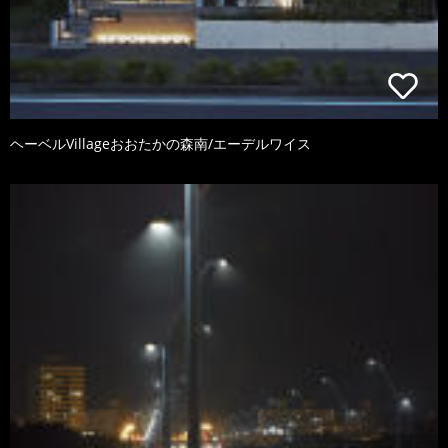
ヘーベルVillageおおたかの森南/エーデルワイス