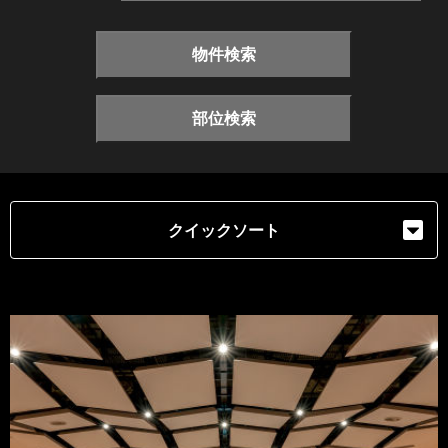
物件検索
部位検索
クイックソート