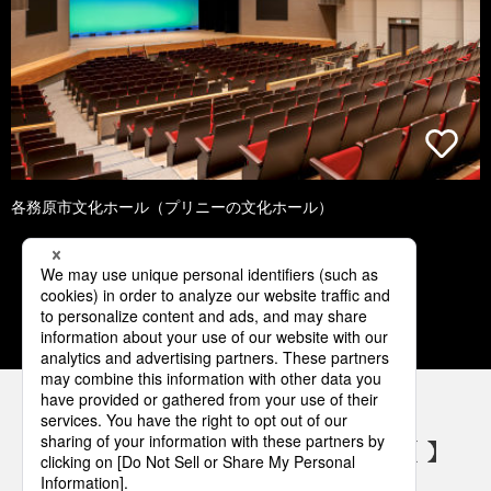
各務原市文化ホール（プリニーの文化ホール）
1
2
3
4
5
パナソニックの電気設備 SNSアカウント