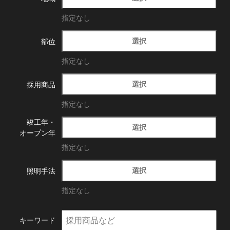
指定なし
選択
部位
指定なし
選択
採用商品
指定なし
竣工年・
選択
オープン年
指定なし
選択
照明手法
指定なし
キーワード