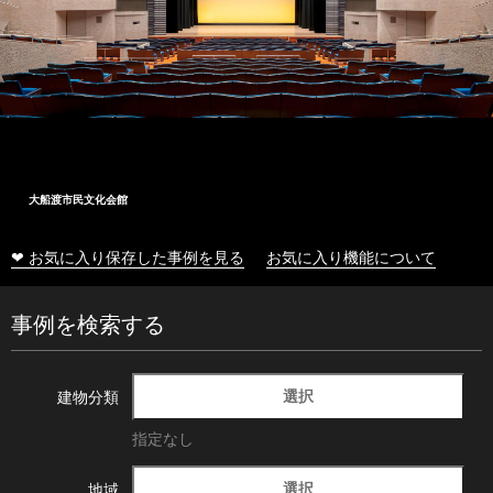
大船渡市民文化会館
❤ お気に入り保存した事例を見る
お気に入り機能について
事例を検索する
選択
建物分類
指定なし
選択
地域