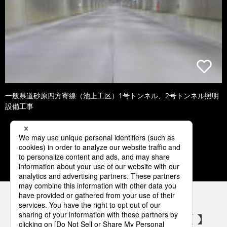
一般県道砂原四方寄線（池上工区）1号トンネル、2号トンネル照明
設備工事
1
2
3
4
5
パナソニックの電気設備 SNSアカウント