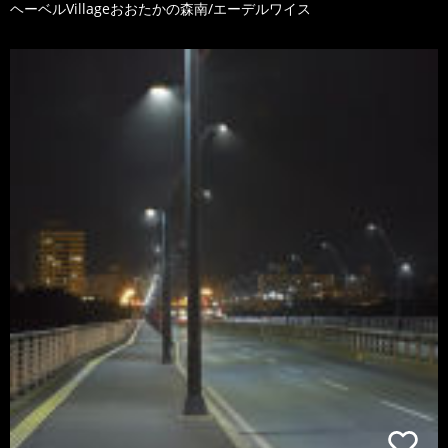
ヘーベルVillageおおたかの森南/エーデルワイス