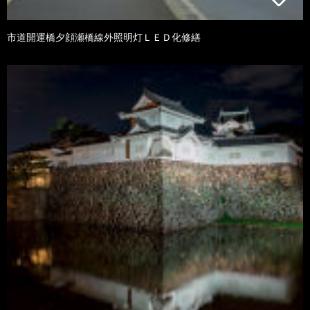
市道開運橋夕顔瀬橋線外照明灯ＬＥＤ化修繕