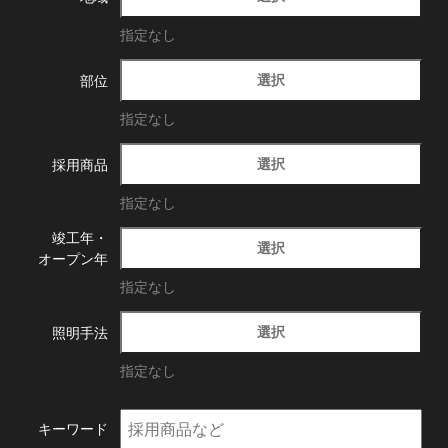
指定なし
選択
部位
指定なし
選択
採用商品
指定なし
竣工年・
選択
オープン年
指定なし
選択
照明手法
指定なし
キーワード