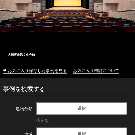
大船渡市民文化会館
❤ お気に入り保存した事例を見る
お気に入り機能について
事例を検索する
選択
建物分類
指定なし
選択
地域