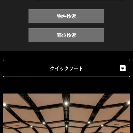
物件検索
部位検索
クイックソート