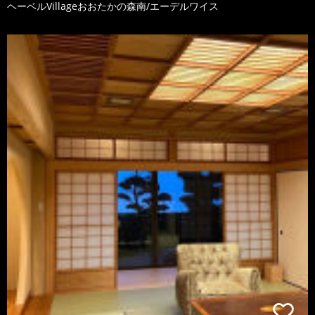
ヘーベルVillageおおたかの森南/エーデルワイス