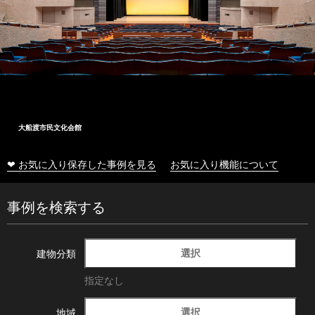
大船渡市民文化会館
❤ お気に入り保存した事例を見る
お気に入り機能について
事例を検索する
選択
建物分類
指定なし
選択
地域