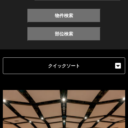
物件検索
部位検索
クイックソート