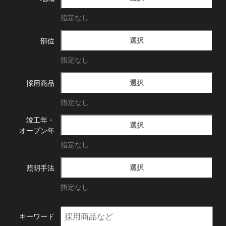
指定なし
選択
部位
指定なし
選択
採用商品
指定なし
竣工年・
選択
オープン年
指定なし
選択
照明手法
指定なし
キーワード