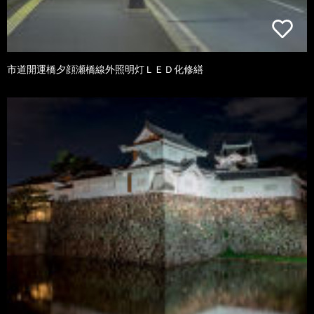
市道開運橋夕顔瀬橋線外照明灯ＬＥＤ化修繕