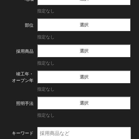
指定なし
選択
部位
指定なし
選択
採用商品
指定なし
竣工年・
選択
オープン年
指定なし
選択
照明手法
指定なし
キーワード