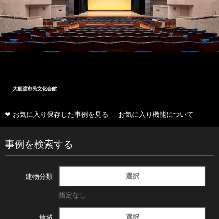
大船渡市民文化会館
❤ お気に入り保存した事例を見る
お気に入り機能について
事例を検索する
選択
建物分類
指定なし
選択
地域