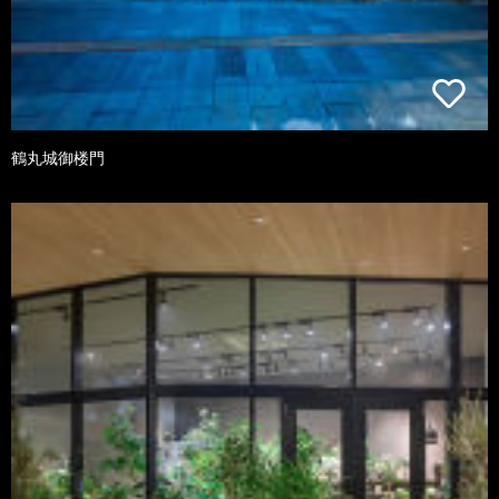
鶴丸城御楼門