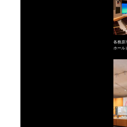
各務原
ホール