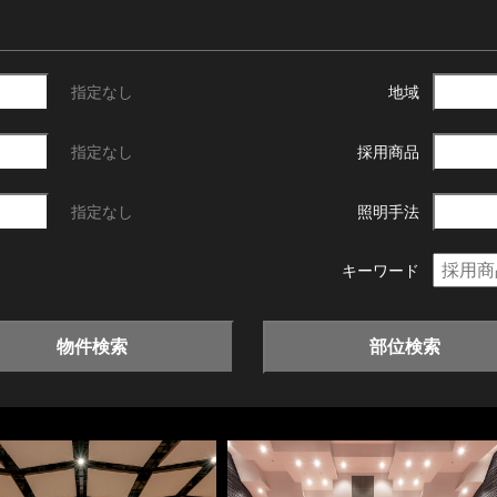
指定なし
地域
指定なし
採用商品
指定なし
照明手法
キーワード
物件検索
部位検索