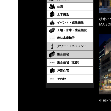
公園
土木施設
積水ハ
イベント・仮設施設
MAISO
工場・倉庫・生産施設
農林水産施設
タワー・モニュメント
集合住宅
集合住宅（改修）
戸建住宅
その他
中日ビ