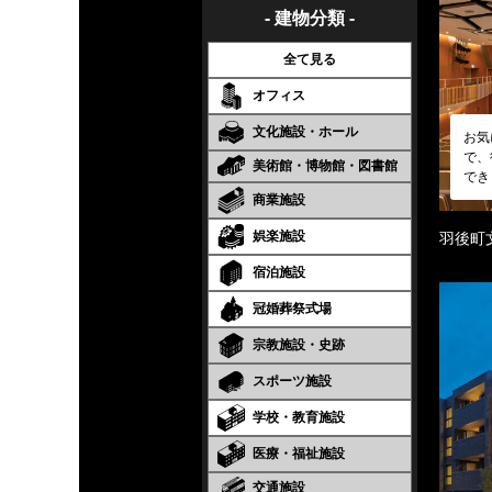
- 建物分類 -
全て見る
オフィス
文化施設・ホール
お気
で、
美術館・博物館・図書館
でき
商業施設
娯楽施設
羽後町
宿泊施設
冠婚葬祭式場
宗教施設・史跡
スポーツ施設
学校・教育施設
医療・福祉施設
交通施設