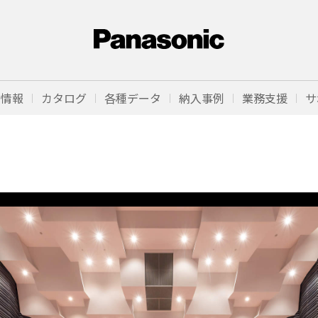
品情報
カタログ
各種データ
納入事例
業務支援
サ