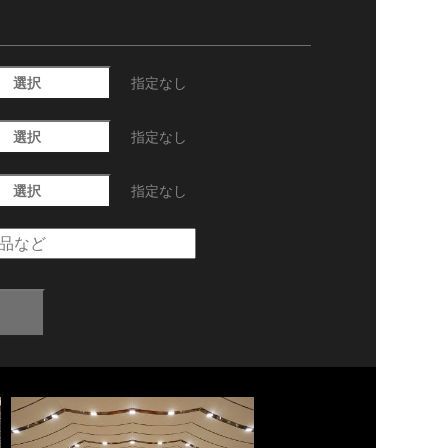
選択
指定なし
選択
指定なし
選択
指定なし