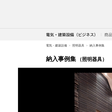
電気・建築設備（ビジネス）
商
電気・建築設備
照明器具
納入事例集
納入事例集
（照明器具）