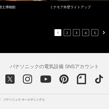
郷土博物館
ミナモア外壁ライトアップ
1
2
3
4
5
パナソニックの電気設備 SNSアカウント
パナソニック ホールディングス