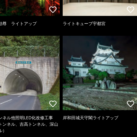
動尊 ライトアップ
ライトキューブ宇都宮
ンネル他照明LED化改修工事
岸和田城天守閣ライトアップ
トンネル、吉高トンネル、深山
ル）