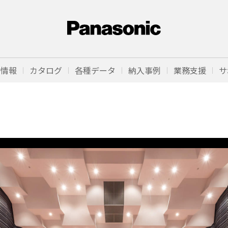
品情報
カタログ
各種データ
納入事例
業務支援
サ