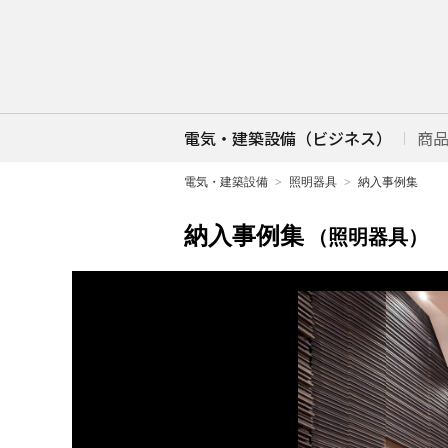
電気・建築設備（ビジネス）
商
電気・建築設備
照明器具
納入事例集
納入事例集
（照明器具）