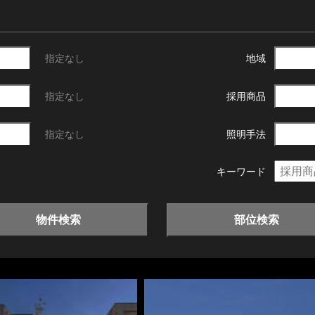
指定なし
地域
指定なし
採用商品
指定なし
照明手法
キーワード
物件検索
部位検索