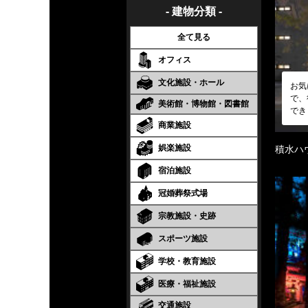
- 建物分類 -
全て見る
オフィス
文化施設・ホール
お気
で、
美術館・博物館・図書館
でき
商業施設
娯楽施設
積水ハ
宿泊施設
冠婚葬祭式場
宗教施設・史跡
スポーツ施設
学校・教育施設
医療・福祉施設
交通施設