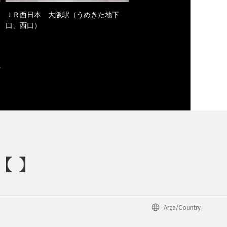
ＪＲ西日本 大阪駅（うめきた地下
口、西口）
Area/Country