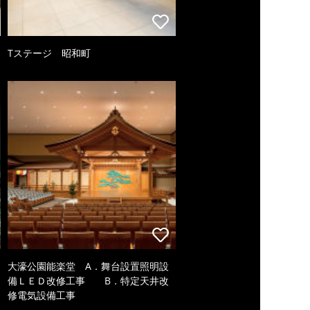
Tステージ 昭和町
大濠公園能楽堂 A．舞台設置照明設
備ＬＥＤ改修工事 B．特定天井改
修電気設備工事