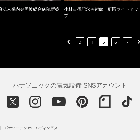
療法人幾内会岡波総合病院新築
小林古径記念美術館 庭園ライトアッ
プ
3
4
5
6
7
パナソニックの電気設備 SNSアカウント
パナソニック ホールディングス