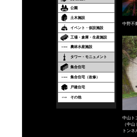
公園
土木施設
中野不
イベント・仮設施設
工場・倉庫・生産施設
農林水産施設
タワー・モニュメント
集合住宅
集合住宅（改修）
戸建住宅
その他
中山ト
（中山
トンネ