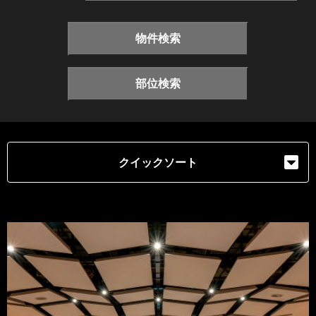
物件検索
部位検索
クイックソート