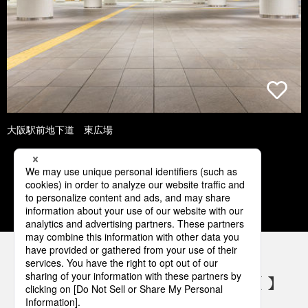
大阪駅前地下道 東広場
1
2
3
4
5
パナソニックの電気設備 SNSアカウント