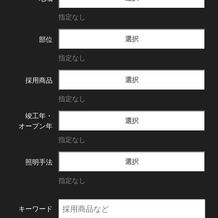
指定なし
選択
部位
指定なし
選択
採用商品
指定なし
竣工年・
選択
オープン年
指定なし
選択
照明手法
指定なし
キーワード