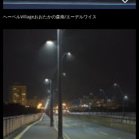
ヘーベルVillageおおたかの森南/エーデルワイス