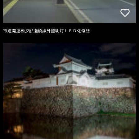
市道開運橋夕顔瀬橋線外照明灯ＬＥＤ化修繕