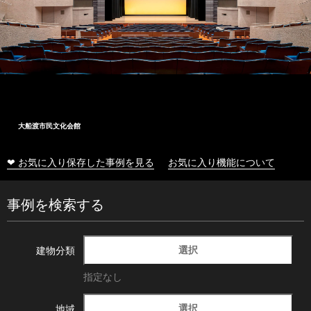
大船渡市民文化会館
❤ お気に入り保存した事例を見る
お気に入り機能について
事例を検索する
選択
建物分類
指定なし
選択
地域