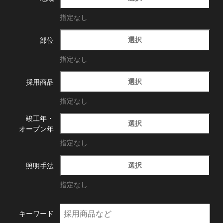
指定なし
選択
部位
指定なし
選択
採用商品
指定なし
竣工年・
選択
オープン年
指定なし
選択
照明手法
指定なし
キーワード