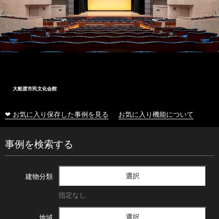
大船渡市民文化会館
❤ お気に入り保存した事例を見る
お気に入り機能について
事例を検索する
選択
建物分類
指定なし
選択
地域