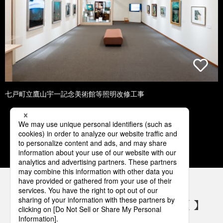
七戸町立鷹山宇一記念美術館等照明改修工事
1
2
3
4
5
パナソニックの電気設備 SNSアカウント