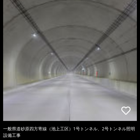
一般県道砂原四方寄線（池上工区）1号トンネル、2号トンネル照明
設備工事