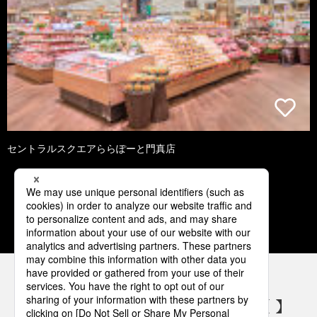
セントラルスクエアららぽーと門真店
1
2
3
4
5
パナソニックの電気設備 SNSアカウント