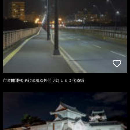
市道開運橋夕顔瀬橋線外照明灯ＬＥＤ化修繕