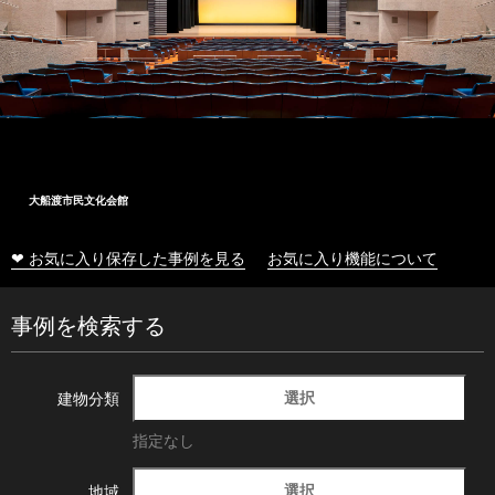
大船渡市民文化会館
❤ お気に入り保存した事例を見る
お気に入り機能について
事例を検索する
選択
建物分類
指定なし
選択
地域