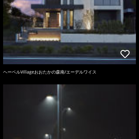
ヘーベルVillageおおたかの森南/エーデルワイス