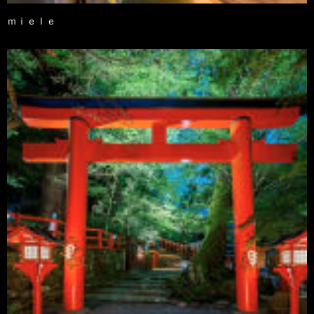
ｍｉｅｌｅ