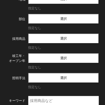
指定なし
選択
部位
指定なし
選択
採用商品
指定なし
竣工年・
選択
オープン年
指定なし
選択
照明手法
指定なし
キーワード