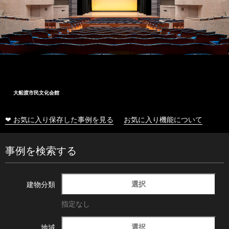
大船渡市民文化会館
❤ お気に入り保存した事例を見る
お気に入り機能について
事例を検索する
選択
建物分類
指定なし
選択
地域