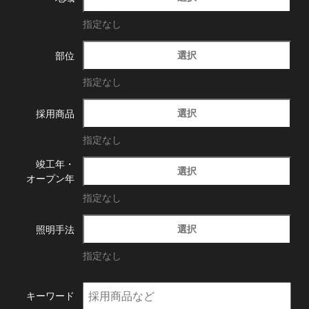
指定なし
選択
部位
指定なし
選択
採用商品
指定なし
竣工年・
選択
オープン年
指定なし
選択
照明手法
指定なし
キーワード