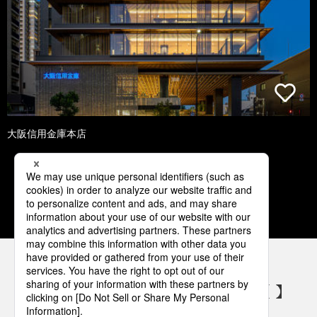
大阪信用金庫本店
1
2
3
4
5
パナソニックの電気設備 SNSアカウント