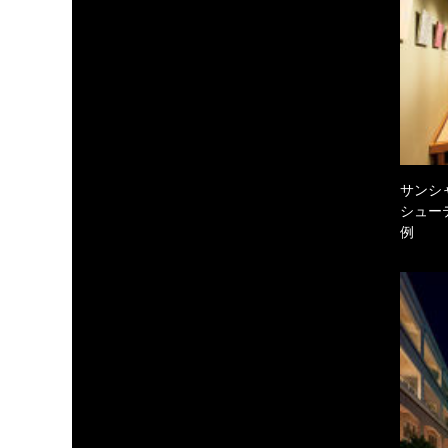
サンシ
シュー
例