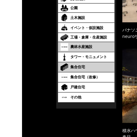
公園
土木施設
イベント・仮設施設
パナソ
neur
工場・倉庫・生産施設
農林水産施設
タワー・モニュメント
集合住宅
集合住宅（改修）
戸建住宅
その他
積水ハ
春日