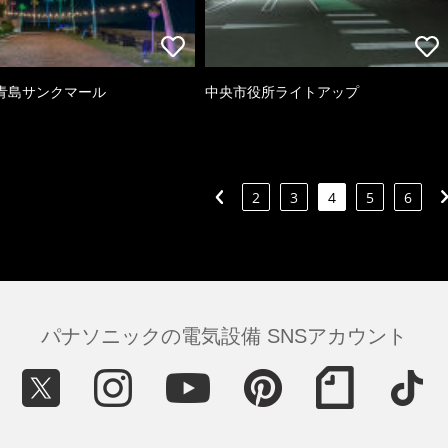
青島サンクマール
中央市役所ライトアップ
2
3
4
5
6
パナソニックの電気設備 SNSアカウント