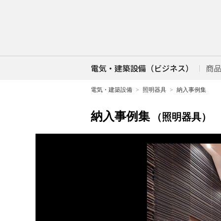
電気・建築設備（ビジネス）
商
電気・建築設備
照明器具
納入事例集
納入事例集
（照明器具）