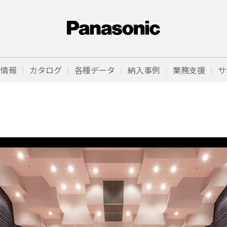
品情報
カタログ
各種データ
納入事例
業務支援
サ