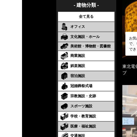
- 建物分類 -
全て見る
オフィス
文化施設・ホール
お気
で、
美術館・博物館・図書館
でき
商業施設
娯楽施設
東北電
プ
宿泊施設
冠婚葬祭式場
宗教施設・史跡
スポーツ施設
学校・教育施設
医療・福祉施設
交通施設