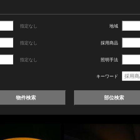
指定なし
地域
指定なし
採用商品
指定なし
照明手法
キーワード
物件検索
部位検索