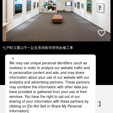
七戸町立鷹山宇一記念美術館等照明改修工事
1
2
3
4
5
パナソニックの電気設備 SNSアカウント