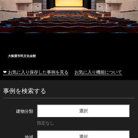
大船渡市民文化会館
❤ お気に入り保存した事例を見る
お気に入り機能について
事例を検索する
選択
建物分類
指定なし
選択
地域