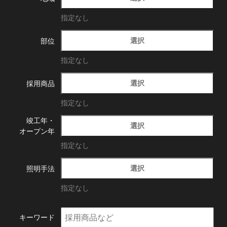
指定なし
選択
部位
指定なし
選択
採用商品
指定なし
竣工年・
選択
オープン年
指定なし
選択
照明手法
指定なし
キーワード