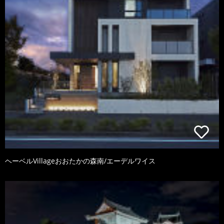
ヘーベルVillageおおたかの森南/エーデルワイス