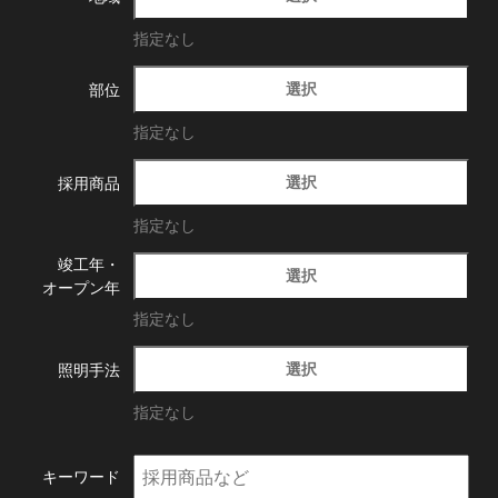
指定なし
選択
部位
指定なし
選択
採用商品
指定なし
竣工年・
選択
オープン年
指定なし
選択
照明手法
指定なし
キーワード