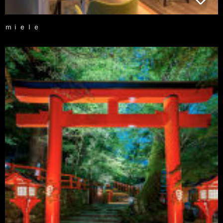
ｍｉｅｌｅ