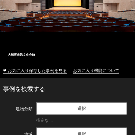
大船渡市民文化会館
❤ お気に入り保存した事例を見る
お気に入り機能について
事例を検索する
選択
建物分類
指定なし
選択
地域