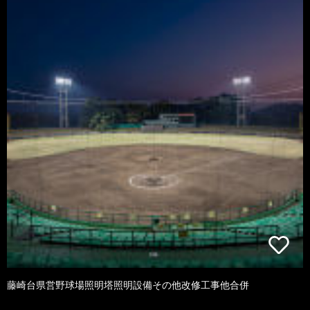
藤崎台県営野球場照明塔照明設備その他改修工事他合併