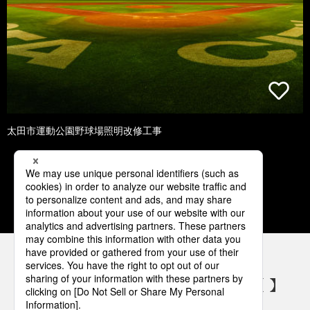
太田市運動公園野球場照明改修工事
1
2
3
4
5
パナソニックの電気設備 SNSアカウント