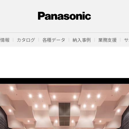
品情報
カタログ
各種データ
納入事例
業務支援
サ