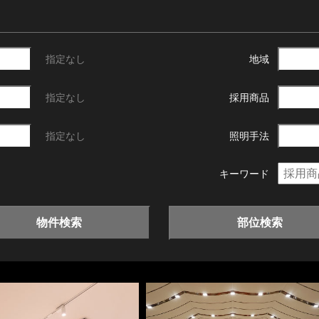
指定なし
地域
指定なし
採用商品
指定なし
照明手法
キーワード
物件検索
部位検索