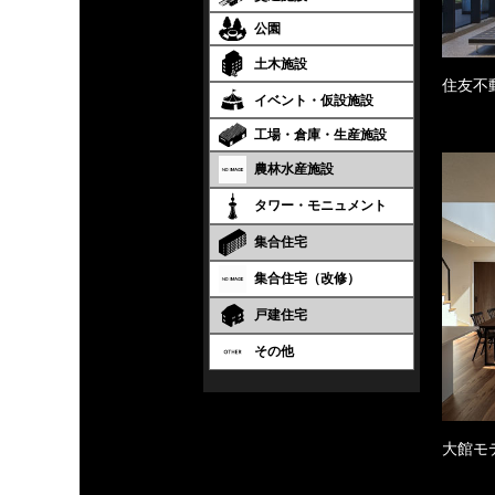
公園
土木施設
住友不
イベント・仮設施設
工場・倉庫・生産施設
農林水産施設
タワー・モニュメント
集合住宅
集合住宅（改修）
戸建住宅
その他
大館モ