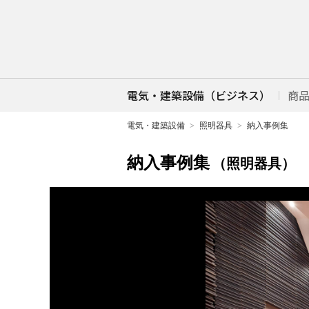
電気・建築設備（ビジネス）
商
電気・建築設備
照明器具
納入事例集
納入事例集
（照明器具）