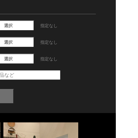
選択
指定なし
選択
指定なし
選択
指定なし