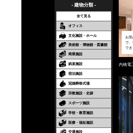
- 建物分類 -
全て見る
オフィス
文化施設・ホール
お気
で、
美術館・博物館・図書館
でき
商業施設
娯楽施設
内橋電
宿泊施設
冠婚葬祭式場
宗教施設・史跡
スポーツ施設
学校・教育施設
医療・福祉施設
交通施設