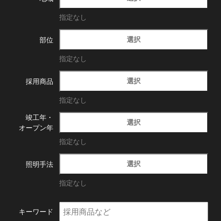
指定なし
選択
部位
指定なし
選択
採用商品
指定なし
竣工年・
選択
オープン年
指定なし
選択
照明手法
指定なし
キーワード