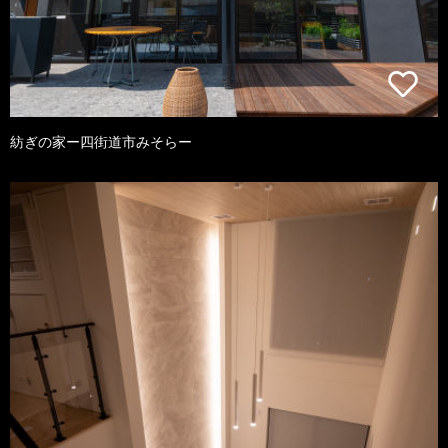
紡ぎの家ー四街道市みそらー