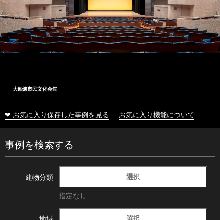
大船渡市民文化会館
❤ お気に入り保存した事例を見る
お気に入り機能について
事例を検索する
選択
建物分類
指定なし
選択
地域