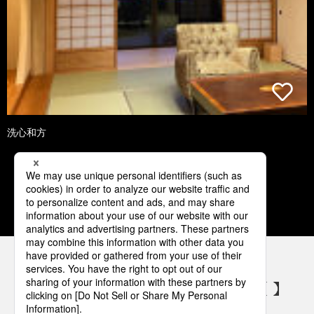
洗心和方
1
2
3
4
5
パナソニックの電気設備 SNSアカウント