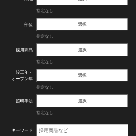
指定なし
選択
部位
指定なし
選択
採用商品
指定なし
竣工年・
選択
オープン年
指定なし
選択
照明手法
指定なし
キーワード