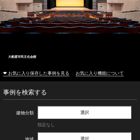
大船渡市民文化会館
❤ お気に入り保存した事例を見る
お気に入り機能について
事例を検索する
選択
建物分類
指定なし
選択
地域