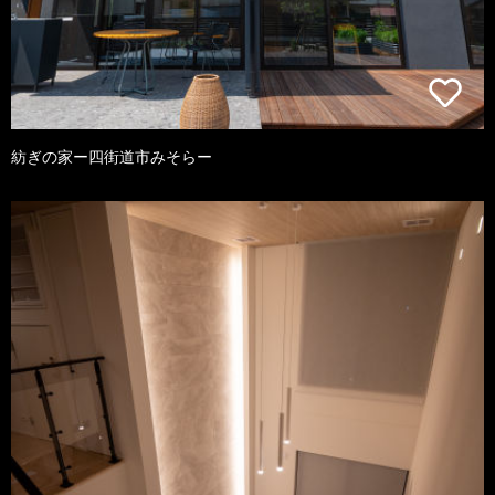
紡ぎの家ー四街道市みそらー