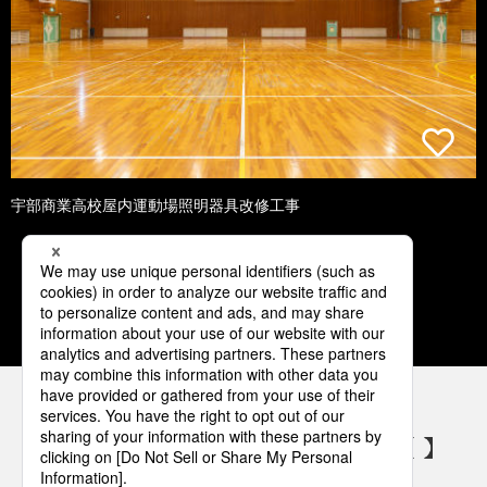
宇部商業高校屋内運動場照明器具改修工事
1
2
3
4
5
パナソニックの電気設備 SNSアカウント