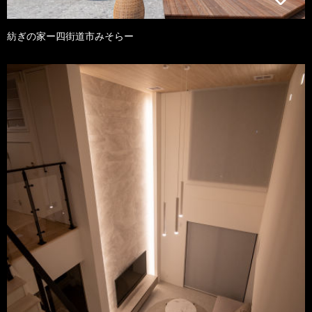
紡ぎの家ー四街道市みそらー