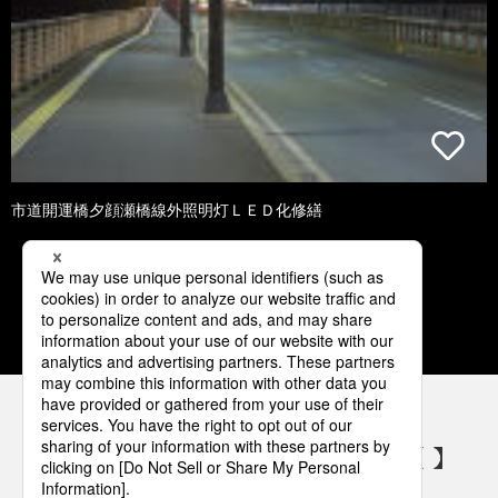
市道開運橋夕顔瀬橋線外照明灯ＬＥＤ化修繕
1
2
3
4
5
パナソニックの電気設備 SNSアカウント