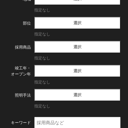
指定なし
選択
部位
指定なし
選択
採用商品
指定なし
竣工年・
選択
オープン年
指定なし
選択
照明手法
指定なし
キーワード