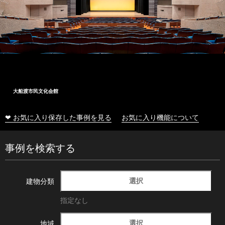
大船渡市民文化会館
❤ お気に入り保存した事例を見る
お気に入り機能について
事例を検索する
選択
建物分類
指定なし
選択
地域