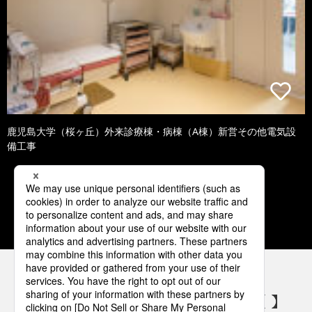
鹿児島大学（桜ヶ丘）外来診療棟・病棟（A棟）新営その他電気設
備工事
1
2
3
4
5
パナソニックの電気設備 SNSアカウント