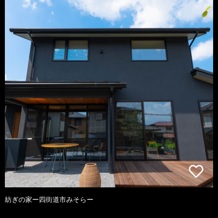
紡ぎの家ー四街道市みそらー