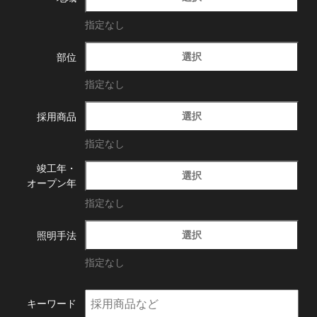
指定なし
選択
部位
指定なし
選択
採用商品
指定なし
竣工年・
選択
オープン年
指定なし
選択
照明手法
指定なし
キーワード