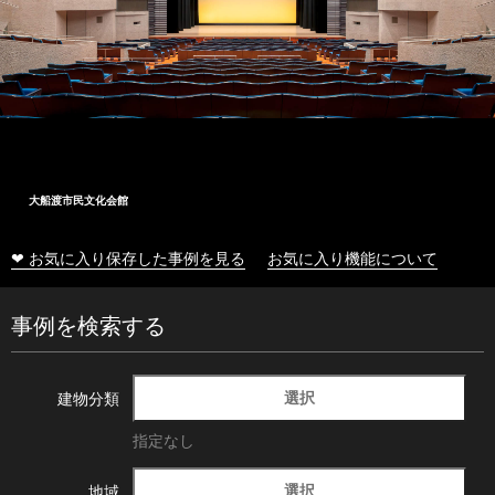
大船渡市民文化会館
❤ お気に入り保存した事例を見る
お気に入り機能について
事例を検索する
選択
建物分類
指定なし
選択
地域