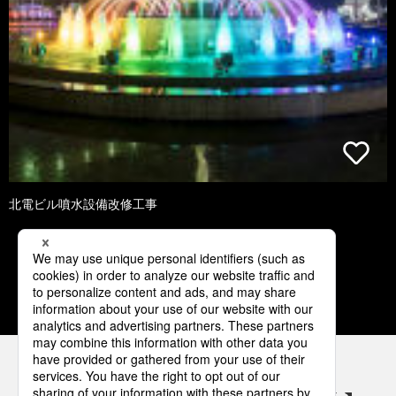
北電ビル噴水設備改修工事
1
2
3
4
5
パナソニックの電気設備 SNSアカウント