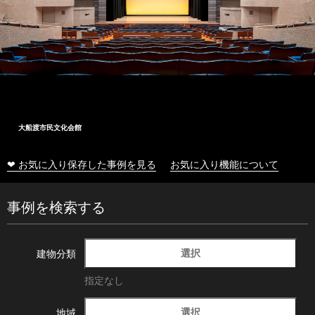
大船渡市民文化会館
❤ お気に入り保存した事例を見る
お気に入り機能について
事例を検索する
選択
建物分類
指定なし
選択
地域