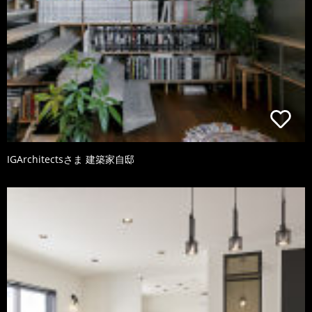
IGArchitectsさま 建築家自邸