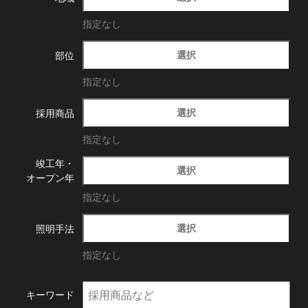
指定なし
選択
部位
指定なし
選択
採用商品
指定なし
竣工年・
選択
オープン年
指定なし
選択
照明手法
指定なし
キーワード