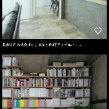
興永建設 株式会社さま 真美ヶ丘4丁目モデルハウス