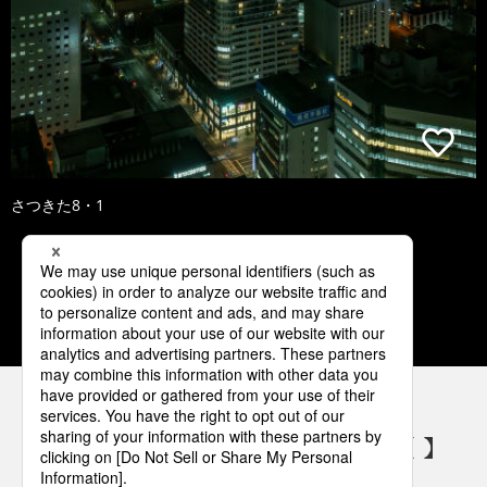
さつきた8・1
1
2
3
4
5
パナソニックの電気設備 SNSアカウント