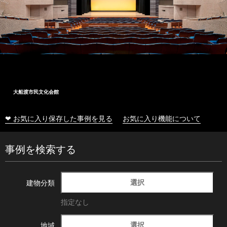
大船渡市民文化会館
❤ お気に入り保存した事例を見る
お気に入り機能について
事例を検索する
選択
建物分類
指定なし
選択
地域