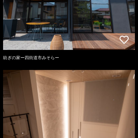
紡ぎの家ー四街道市みそらー