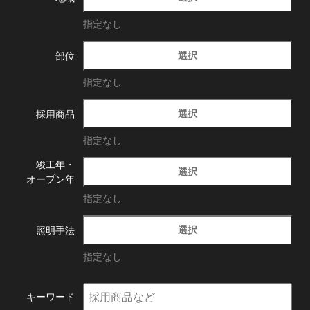
指定なし
選択
部位
指定なし
選択
採用商品
指定なし
竣工年・
選択
オープン年
指定なし
選択
照明手法
指定なし
キーワード