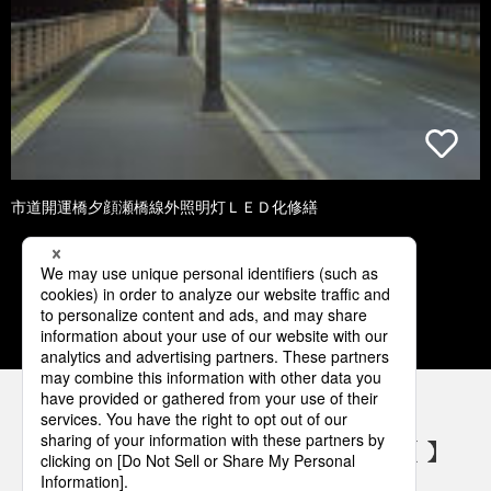
市道開運橋夕顔瀬橋線外照明灯ＬＥＤ化修繕
1
2
3
4
5
パナソニックの電気設備 SNSアカウント