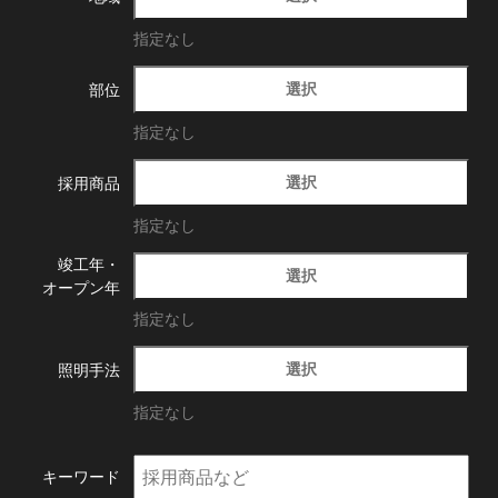
指定なし
選択
部位
指定なし
選択
採用商品
指定なし
竣工年・
選択
オープン年
指定なし
選択
照明手法
指定なし
キーワード