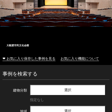
大船渡市民文化会館
❤ お気に入り保存した事例を見る
お気に入り機能について
事例を検索する
選択
建物分類
指定なし
選択
地域