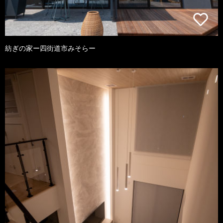
紡ぎの家ー四街道市みそらー