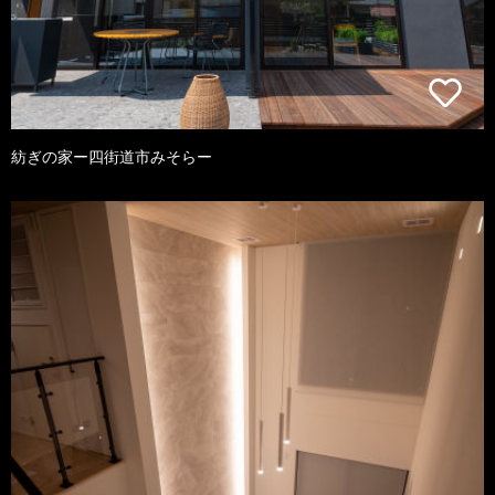
紡ぎの家ー四街道市みそらー