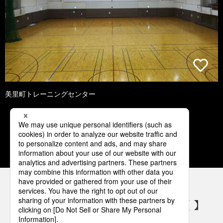
美里町トレーニングセンター
1
2
3
4
5
パナソニックの電気設備 SNSアカウント