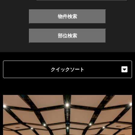
物件検索
部位検索
クイックソート