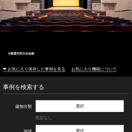
大船渡市民文化会館
❤ お気に入り保存した事例を見る
お気に入り機能について
事例を検索する
選択
建物分類
指定なし
選択
地域