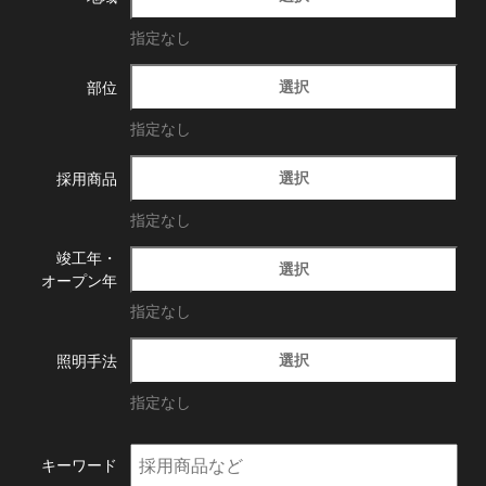
指定なし
選択
部位
指定なし
選択
採用商品
指定なし
竣工年・
選択
オープン年
指定なし
選択
照明手法
指定なし
キーワード