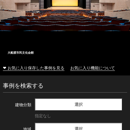
大船渡市民文化会館
❤ お気に入り保存した事例を見る
お気に入り機能について
事例を検索する
選択
建物分類
指定なし
選択
地域