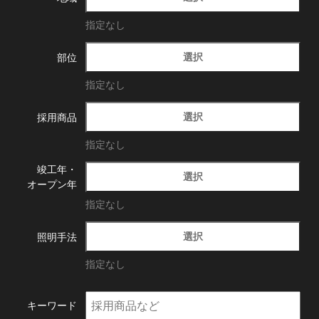
指定なし
選択
部位
指定なし
選択
採用商品
指定なし
竣工年・
選択
オープン年
指定なし
選択
照明手法
指定なし
キーワード