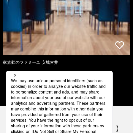
家族葬のファミーユ 安城古井
2
3
4
5
6
パナソニックの電気設備 SNSアカウント