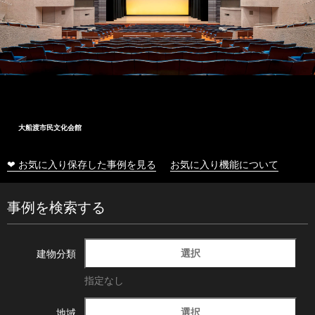
大船渡市民文化会館
❤ お気に入り保存した事例を見る
お気に入り機能について
事例を検索する
選択
建物分類
指定なし
選択
地域