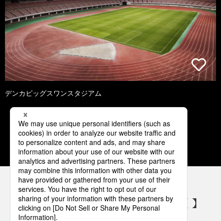
デンカビッグスワンスタジアム
1
2
3
4
5
パナソニックの電気設備 SNSアカウント