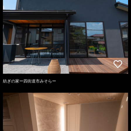
紡ぎの家ー四街道市みそらー