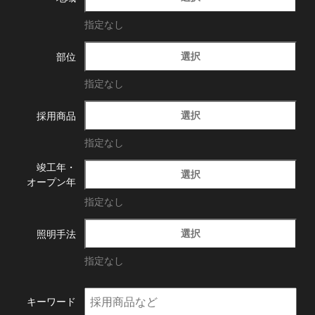
指定なし
選択
部位
指定なし
選択
採用商品
指定なし
竣工年・
選択
オープン年
指定なし
選択
照明手法
指定なし
キーワード