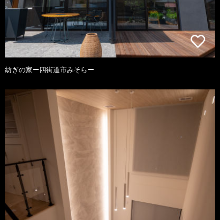
紡ぎの家ー四街道市みそらー