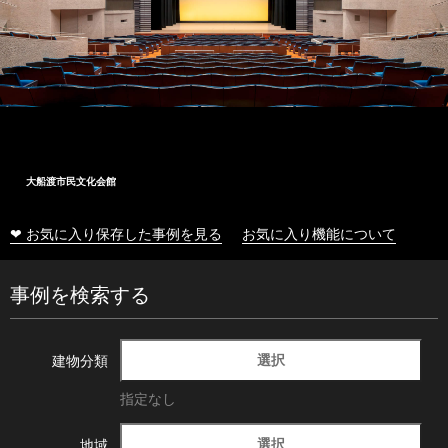
大船渡市民文化会館
❤ お気に入り保存した事例を見る
お気に入り機能について
事例を検索する
選択
建物分類
指定なし
選択
地域