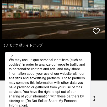
ミナモア外壁ライトアップ
1
2
3
4
5
パナソニックの電気設備 SNSアカウント