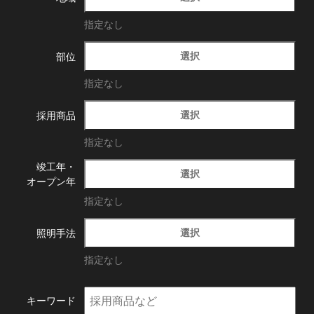
指定なし
選択
部位
指定なし
選択
採用商品
指定なし
竣工年・
選択
オープン年
指定なし
選択
照明手法
指定なし
キーワード