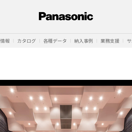
品情報
カタログ
各種データ
納入事例
業務支援
サ