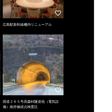
広島駅新幹線柵内リニューアル
国道２６５号高森峠隧道他（電気設
備）維持修繕点検委託