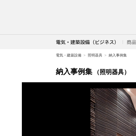
電気・建築設備（ビジネス）
商
電気・建築設備
照明器具
納入事例集
納入事例集
（照明器具）