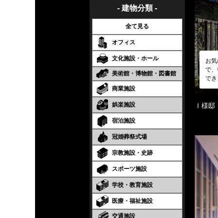
- 建物分類 -
全て見る
オフィス
文化施設・ホール
お気
で、
美術館・博物館・図書館
でき
商業施設
娯楽施設
Ｉ様邸
宿泊施設
冠婚葬祭式場
宗教施設・史跡
スポーツ施設
学校・教育施設
医療・福祉施設
交通施設