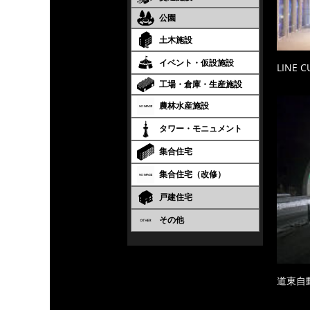
公園
土木施設
イベント・仮設施設
LINE 
工場・倉庫・生産施設
農林水産施設
タワー・モニュメント
集合住宅
集合住宅（改修）
戸建住宅
その他
道東自