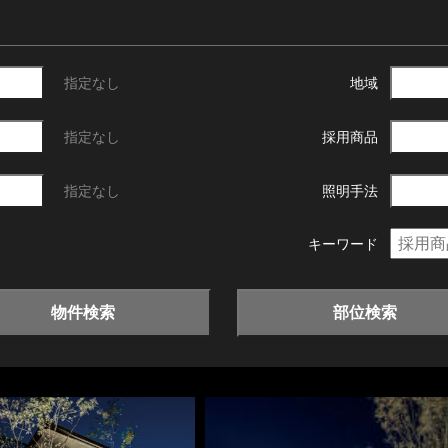
指定なし
地域
指定なし
採用商品
指定なし
照明手法
キーワード
物件検索
部位検索