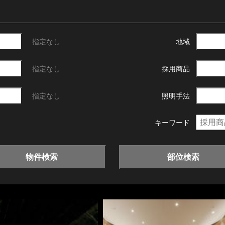
指定なし
地域
指定なし
採用商品
指定なし
照明手法
キーワード
物件検索
部位検索