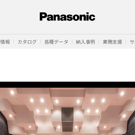
品情報
カタログ
各種データ
納入事例
業務支援
サ