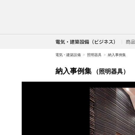
電気・建築設備（ビジネス）
商
電気・建築設備
照明器具
納入事例集
納入事例集
（照明器具）