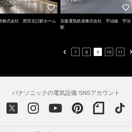
鉄株式会社 西宮北口駅ホーム
京阪電気鉄道株式会社 宇治線 宇治
駅
7
8
9
10
11
パナソニックの電気設備 SNSアカウント