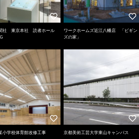
聞社 東京本社 読者ホール
ワークホームズ近江八幡店 「ビギン
G
ズの家」
某小学校体育館改修工事
京都美術工芸大学東山キャンパス