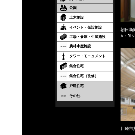
公園
土木施設
イベント・仮設施設
朝日新
A・RIN
工場・倉庫・生産施設
農林水産施設
タワー・モニュメント
集合住宅
集合住宅（改修）
戸建住宅
その他
川崎市