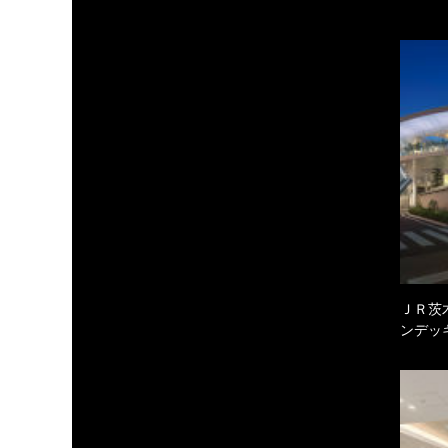
ＪＲ茨
ンデッ