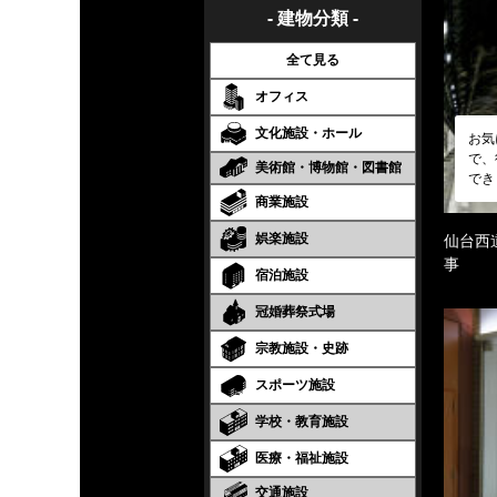
- 建物分類 -
全て見る
オフィス
文化施設・ホール
お気
で、
美術館・博物館・図書館
でき
商業施設
娯楽施設
仙台西
事
宿泊施設
冠婚葬祭式場
宗教施設・史跡
スポーツ施設
学校・教育施設
医療・福祉施設
交通施設