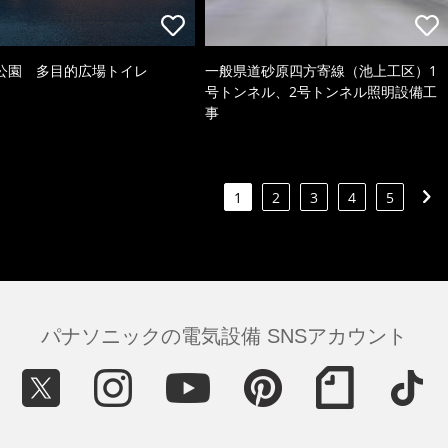
公園 多目的広場トイレ
一般県道砂原四方寄線（池上工区）1
号トンネル、2号トンネル照明設備工
事
1
2
3
4
5
パナソニックの電気設備 SNSアカウント