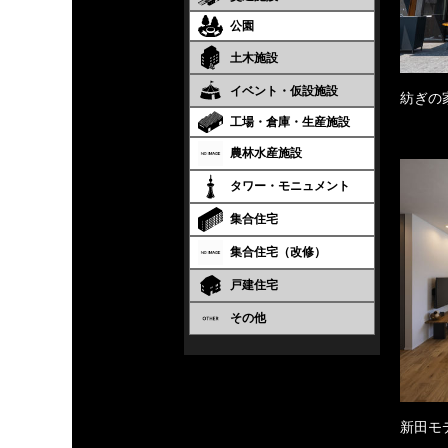
公園
土木施設
イベント・仮設施設
紡ぎの
工場・倉庫・生産施設
農林水産施設
タワー・モニュメント
集合住宅
集合住宅（改修）
戸建住宅
その他
新田モ