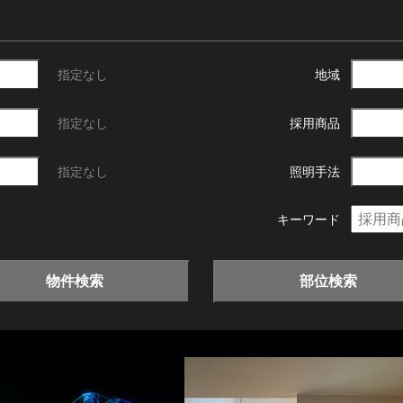
指定なし
地域
指定なし
採用商品
指定なし
照明手法
キーワード
物件検索
部位検索