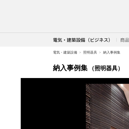
電気・建築設備（ビジネス）
商
電気・建築設備
照明器具
納入事例集
納入事例集
（照明器具）