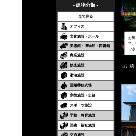
- 建物分類 -
全て見る
オフィス
文化施設・ホール
お気
で、
美術館・博物館・図書館
でき
商業施設
娯楽施設
白川橋
宿泊施設
冠婚葬祭式場
宗教施設・史跡
スポーツ施設
学校・教育施設
医療・福祉施設
交通施設