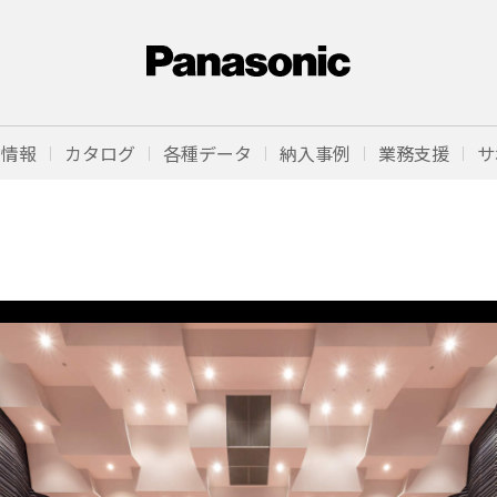
品情報
カタログ
各種データ
納入事例
業務支援
サ