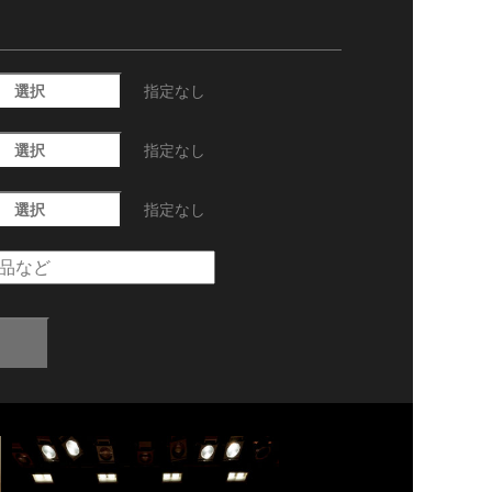
選択
指定なし
選択
指定なし
選択
指定なし