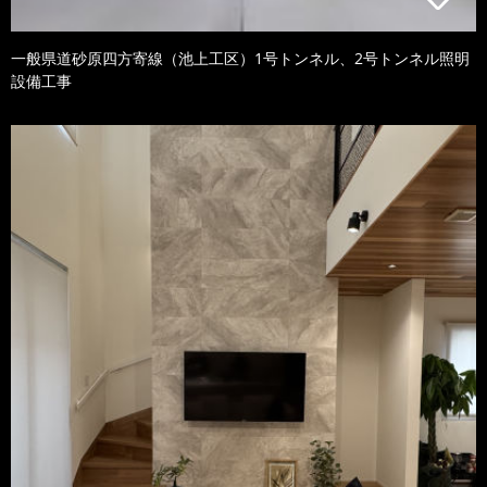
一般県道砂原四方寄線（池上工区）1号トンネル、2号トンネル照明
設備工事