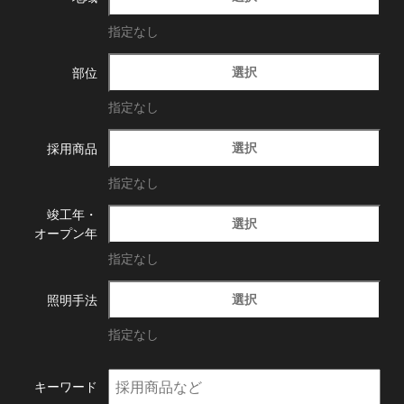
指定なし
選択
部位
指定なし
選択
採用商品
指定なし
竣工年・
選択
オープン年
指定なし
選択
照明手法
指定なし
キーワード