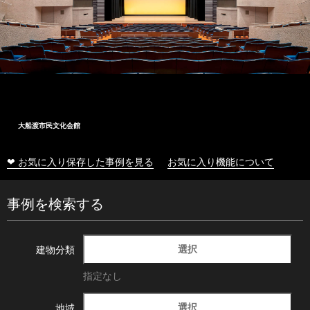
大船渡市民文化会館
❤ お気に入り保存した事例を見る
お気に入り機能について
事例を検索する
選択
建物分類
指定なし
選択
地域