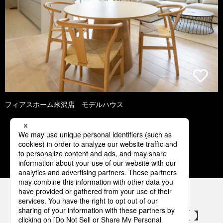
フィアスホーム米沢店 モデルハウス
1
2
3
4
5
パナソニックの電気設備 SNSアカウント