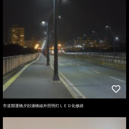
市道開運橋夕顔瀬橋線外照明灯ＬＥＤ化修繕