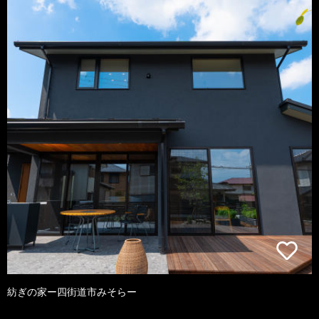
紡ぎの家ー四街道市みそらー