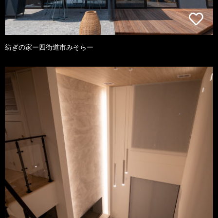
紡ぎの家ー四街道市みそらー