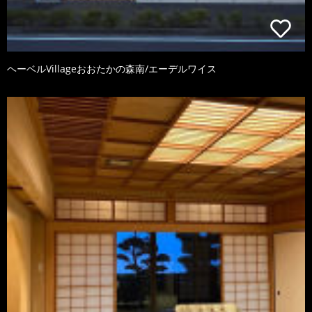
ヘーベルVillageおおたかの森南/エーデルワイス