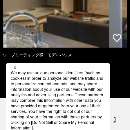
ウエブリーディング様 モデルハウス
1
2
3
4
5
パナソニックの電気設備 SNSアカウント