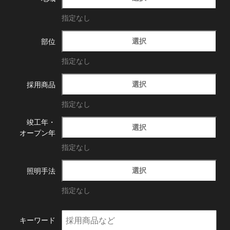
指定なし
選択
部位
指定なし
選択
採用商品
指定なし
竣工年・
選択
オープン年
指定なし
選択
照明手法
指定なし
キーワード