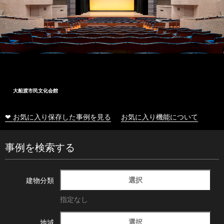
大船渡市民文化会館
❤ お気に入り保存した事例を見る
お気に入り機能について
事例を検索する
選択
建物分類
指定なし
選択
地域