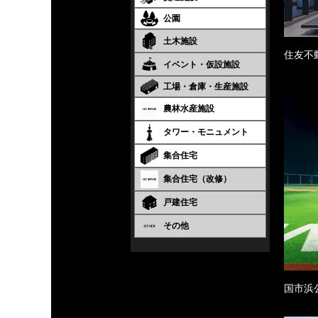
公園
土木施設
住友不
イベント・仮設施設
工場・倉庫・生産施設
農林水産施設
タワー・モニュメント
集合住宅
集合住宅（改修）
戸建住宅
その他
国市浜