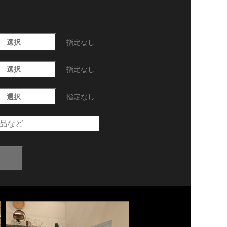
選択
指定なし
選択
指定なし
選択
指定なし