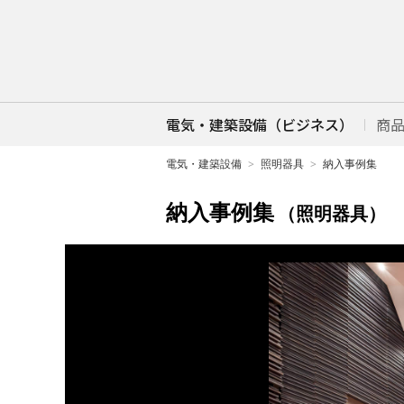
電気・建築設備（ビジネス）
商
電気・建築設備
照明器具
納入事例集
納入事例集
（照明器具）