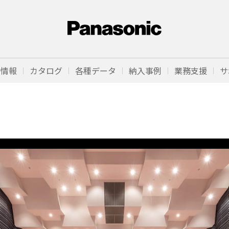
品情報
カタログ
各種データ
納入事例
業務支援
サ