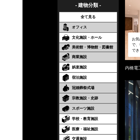
- 建物分類 -
全て見る
オフィス
文化施設・ホール
お気
で、
美術館・博物館・図書館
でき
商業施設
娯楽施設
内橋電
宿泊施設
冠婚葬祭式場
宗教施設・史跡
スポーツ施設
学校・教育施設
医療・福祉施設
交通施設