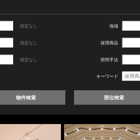
指定なし
地域
指定なし
採用商品
指定なし
照明手法
キーワード
物件検索
部位検索