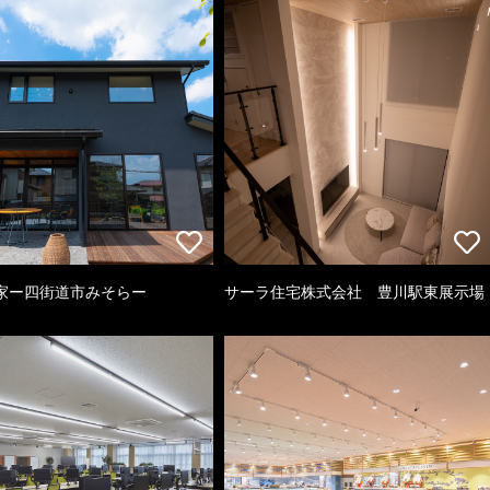
家ー四街道市みそらー
サーラ住宅株式会社 豊川駅東展示場