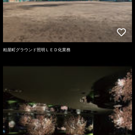
粕屋町グラウンド照明ＬＥＤ化業務