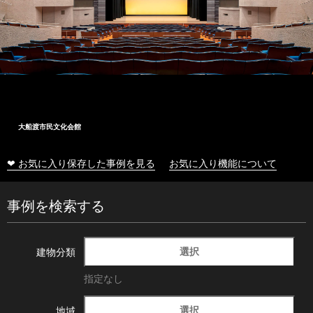
大船渡市民文化会館
❤ お気に入り保存した事例を見る
お気に入り機能について
事例を検索する
選択
建物分類
指定なし
選択
地域