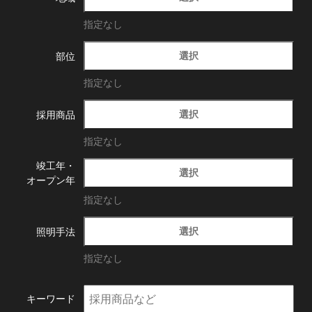
指定なし
選択
部位
指定なし
選択
採用商品
指定なし
竣工年・
選択
オープン年
指定なし
選択
照明手法
指定なし
キーワード