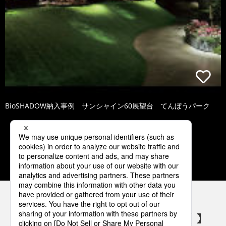
BioSHADOW納入事例 サンシャイン60展望台 てんぼうパーク
1
2
3
4
5
パナソニックの電気設備 SNSアカウント