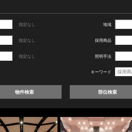
指定なし
地域
指定なし
採用商品
指定なし
照明手法
キーワード
物件検索
部位検索