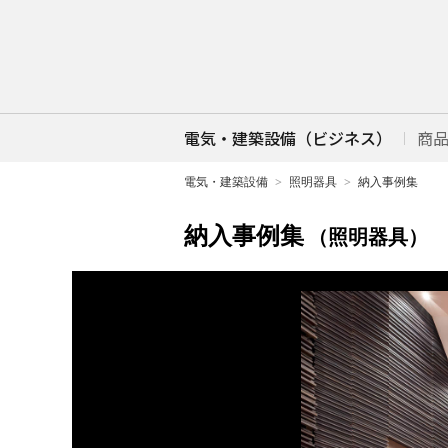
電気・建築設備（ビジネス）
商
電気・建築設備
照明器具
納入事例集
納入事例集
（照明器具）