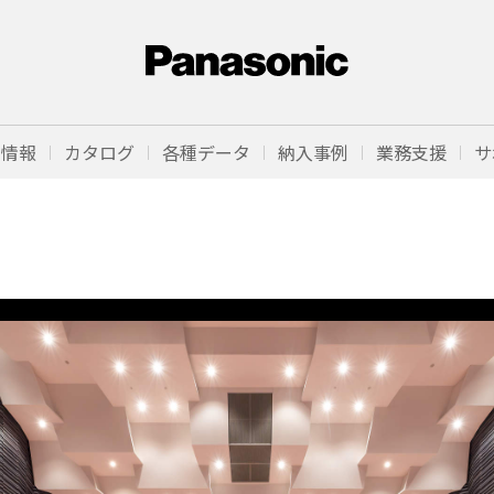
品情報
カタログ
各種データ
納入事例
業務支援
サ