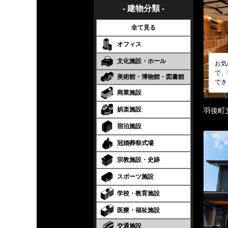
- 建物分類 -
全て見る
オフィス
文化施設・ホール
お気
で、
美術館・博物館・図書館
でき
商業施設
娯楽施設
羽後町
宿泊施設
冠婚葬祭式場
宗教施設・史跡
スポーツ施設
学校・教育施設
医療・福祉施設
交通施設