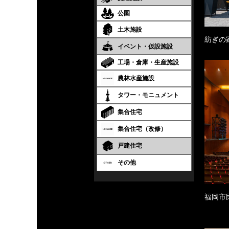
公園
土木施設
紡ぎの
イベント・仮設施設
工場・倉庫・生産施設
農林水産施設
タワー・モニュメント
集合住宅
集合住宅（改修）
戸建住宅
その他
福岡市