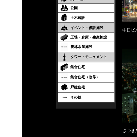
公園
土木施設
イベント・仮設施設
中日ビ
工場・倉庫・生産施設
農林水産施設
タワー・モニュメント
集合住宅
集合住宅（改修）
戸建住宅
その他
さつき