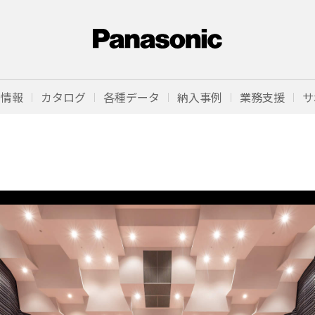
品情報
カタログ
各種データ
納入事例
業務支援
サ