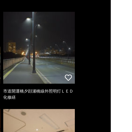
市道開運橋夕顔瀬橋線外照明灯ＬＥＤ
化修繕