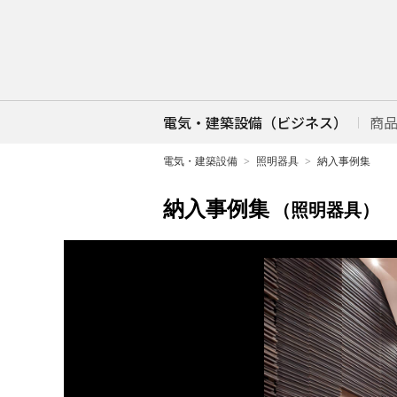
電気・建築設備（ビジネス）
商
電気・建築設備
照明器具
納入事例集
納入事例集
（照明器具）