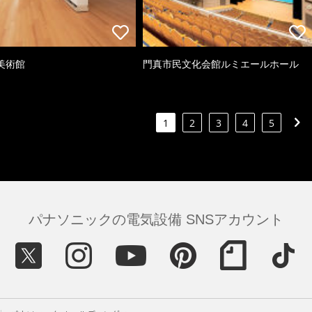
美術館
門真市民文化会館ルミエールホール
1
2
3
4
5
パナソニックの電気設備 SNSアカウント