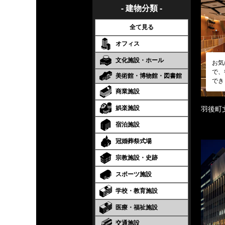
- 建物分類 -
全て見る
オフィス
文化施設・ホール
お気
で、
美術館・博物館・図書館
でき
商業施設
娯楽施設
羽後町
宿泊施設
冠婚葬祭式場
宗教施設・史跡
スポーツ施設
学校・教育施設
医療・福祉施設
交通施設