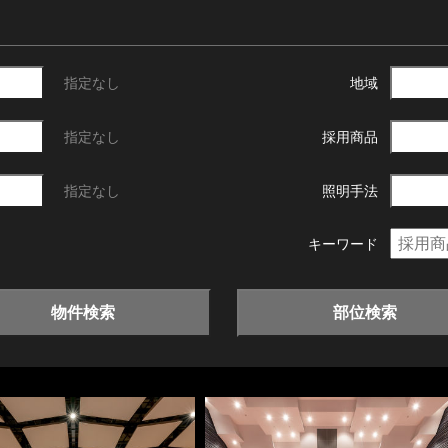
指定なし
地域
指定なし
採用商品
指定なし
照明手法
キーワード
物件検索
部位検索