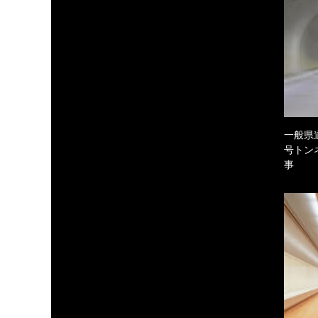
一般県
号トン
事