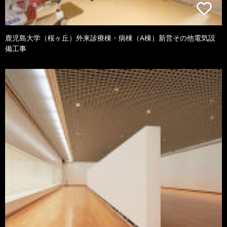
鹿児島大学（桜ヶ丘）外来診療棟・病棟（A棟）新営その他電気設
備工事