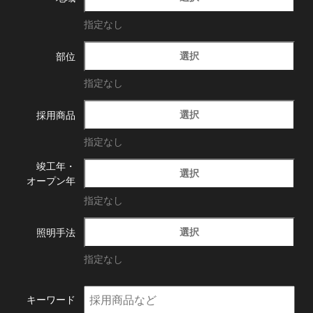
指定なし
選択
部位
指定なし
選択
採用商品
指定なし
竣工年・
選択
オープン年
指定なし
選択
照明手法
指定なし
キーワード