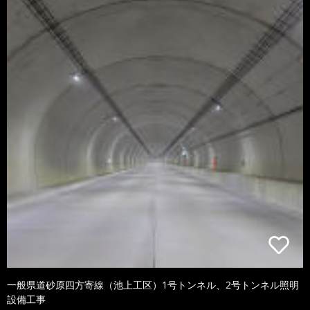
一般県道砂原四方寄線（池上工区）1号トンネル、2号トンネル照明
設備工事