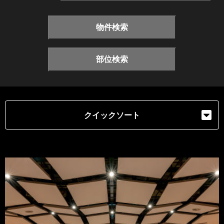
物件検索
部位検索
クイックソート