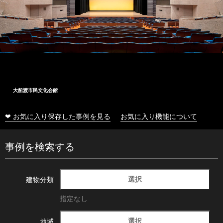
大船渡市民文化会館
❤ お気に入り保存した事例を見る
お気に入り機能について
事例を検索する
選択
建物分類
指定なし
選択
地域