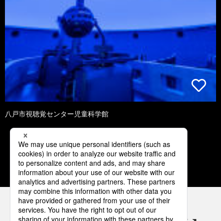
八戸市視聴覚センター児童科学館
1
2
3
4
5
パナソニックの電気設備 SNSアカウント