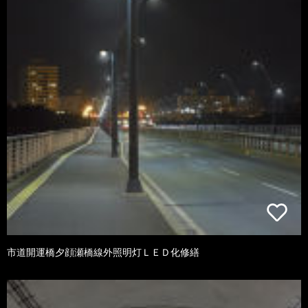
市道開運橋夕顔瀬橋線外照明灯ＬＥＤ化修繕