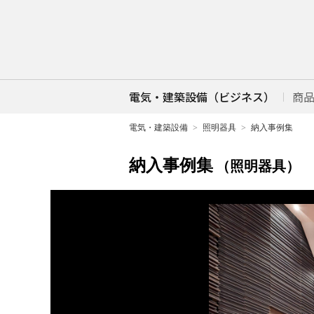
電気・建築設備（ビジネス）
商
電気・建築設備
照明器具
納入事例集
納入事例集
（照明器具）