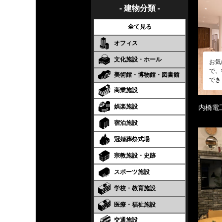
- 建物分類 -
全て見る
オフィス
文化施設・ホール
お気
で、
美術館・博物館・図書館
でき
商業施設
娯楽施設
内橋電
宿泊施設
冠婚葬祭式場
宗教施設・史跡
スポーツ施設
学校・教育施設
医療・福祉施設
交通施設