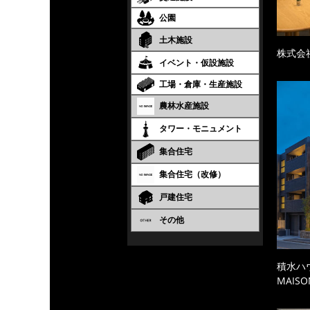
公園
土木施設
株式会
イベント・仮設施設
工場・倉庫・生産施設
農林水産施設
タワー・モニュメント
集合住宅
集合住宅（改修）
戸建住宅
その他
積水ハ
MAISO