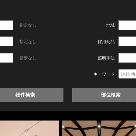
指定なし
地域
指定なし
採用商品
指定なし
照明手法
キーワード
物件検索
部位検索