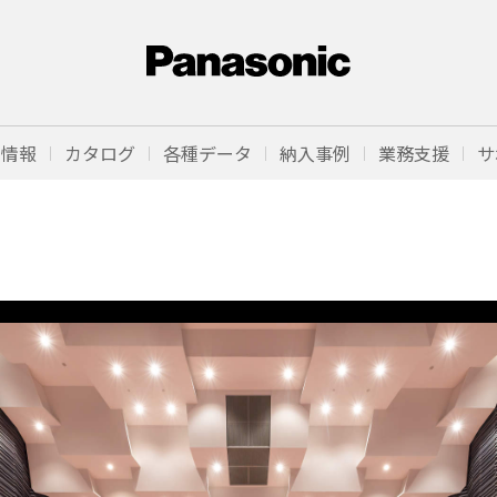
品情報
カタログ
各種データ
納入事例
業務支援
サ