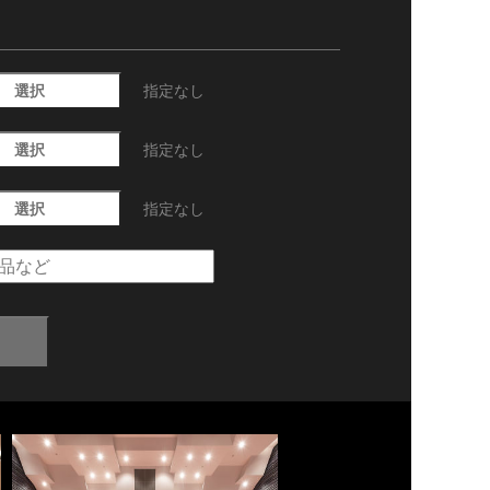
選択
指定なし
選択
指定なし
選択
指定なし