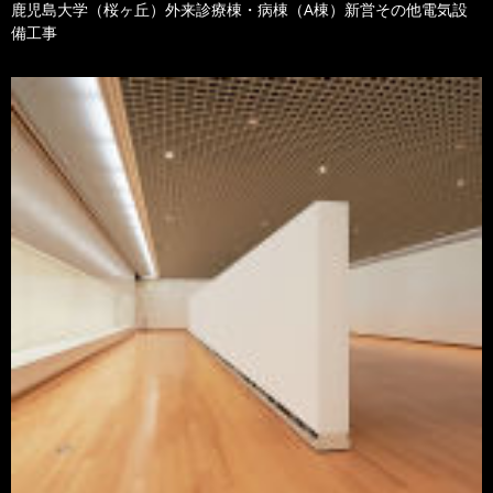
鹿児島大学（桜ヶ丘）外来診療棟・病棟（A棟）新営その他電気設
備工事