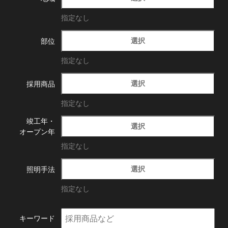
指定なし
選択
部位
指定なし
選択
採用商品
指定なし
竣工年・
選択
オープン年
指定なし
選択
照明手法
指定なし
キーワード