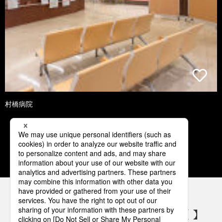
村橋病院
1
2
3
4
5
パナソニックの電気設備 SNSアカウント