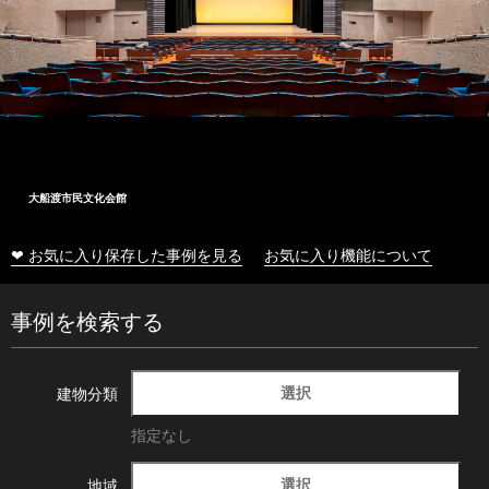
大船渡市民文化会館
❤ お気に入り保存した事例を見る
お気に入り機能について
事例を検索する
選択
建物分類
指定なし
選択
地域