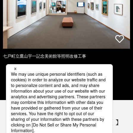
七戸町立鷹山宇一記念美術館等照明改修工事
1
2
3
4
5
パナソニックの電気設備 SNSアカウント