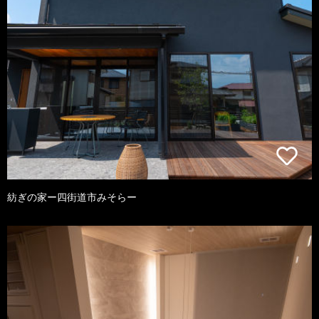
紡ぎの家ー四街道市みそらー