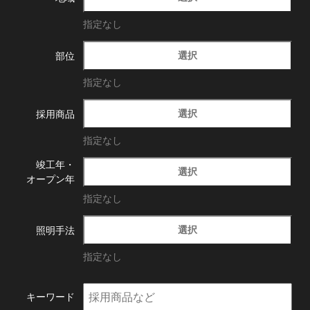
指定なし
選択
部位
指定なし
選択
採用商品
指定なし
竣工年・
選択
オープン年
指定なし
選択
照明手法
指定なし
キーワード