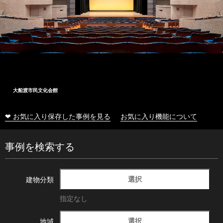
大船渡市民文化会館
❤ お気に入り保存した事例を見る
お気に入り機能について
事例を検索する
選択
建物分類
指定なし
選択
地域