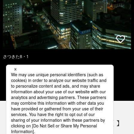
さつきた8・1
1
2
3
4
5
パナソニックの電気設備 SNSアカウント