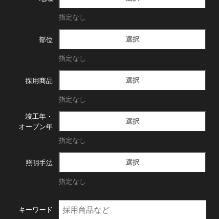
指定なし
選択
部位
指定なし
選択
採用商品
指定なし
竣工年・
選択
オープン年
指定なし
選択
照明手法
指定なし
キーワード