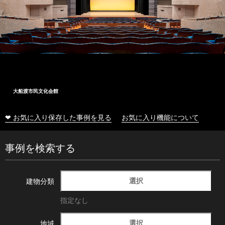
大船渡市民文化会館
❤ お気に入り保存した事例を見る
お気に入り機能について
事例を検索する
選択
建物分類
指定なし
選択
地域