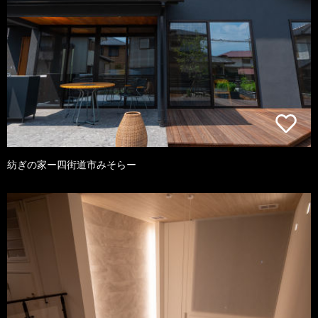
紡ぎの家ー四街道市みそらー