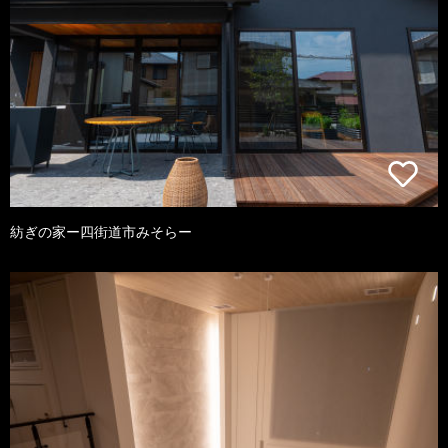
紡ぎの家ー四街道市みそらー