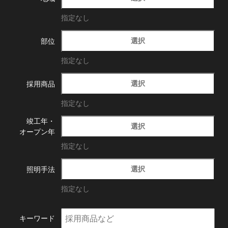
指定なし
選択
部位
指定なし
選択
採用商品
指定なし
竣工年・
選択
オープン年
指定なし
選択
照明手法
指定なし
キーワード