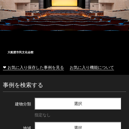
大船渡市民文化会館
❤ お気に入り保存した事例を見る
お気に入り機能について
事例を検索する
選択
建物分類
指定なし
選択
地域