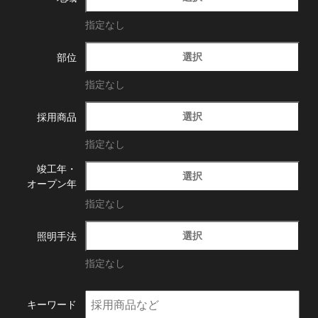
指定なし
選択
部位
指定なし
選択
採用商品
指定なし
竣工年・
選択
オープン年
指定なし
選択
照明手法
指定なし
キーワード