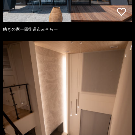
紡ぎの家ー四街道市みそらー