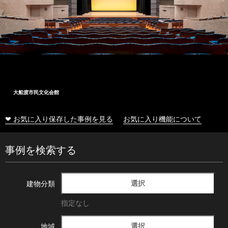
大船渡市民文化会館
❤ お気に入り保存した事例を見る
お気に入り機能について
事例を検索する
選択
建物分類
指定なし
選択
地域