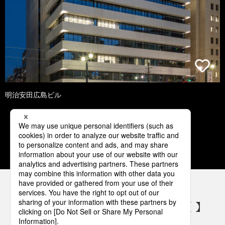
明治安田広島ビル
1
2
3
4
5
パナソニックの電気設備 SNSアカウント